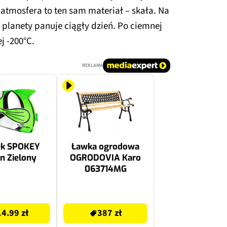
 atmosfera to ten sam materiał – skała. Na
planety panuje ciągły dzień. Po ciemnej
j -200°C.
REKLAMA
ek SPOKEY
Ławka ogrodowa
n Zielony
OGRODOVIA Karo
063714MG
387 zł
14.99 zł
387 zł