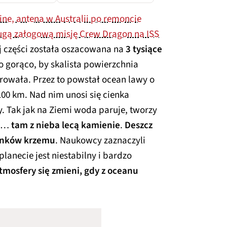
ine, antena w Australii po remoncie
ugą załogową misję Crew Dragon na ISS
j części została oszacowana na
3 tysiące
o gorąco, by skalista powierzchnia
arowała. Przez to powstał ocean lawy o
00 km. Nad nim unosi się cienka
. Tak jak na Ziemi woda paruje, tworzy
zu…
tam z nieba lecą kamienie
.
Deszcz
lenków krzemu
. Naukowcy zaznaczyli
lanecie jest niestabilny i bardzo
tmosfery się zmieni, gdy z oceanu