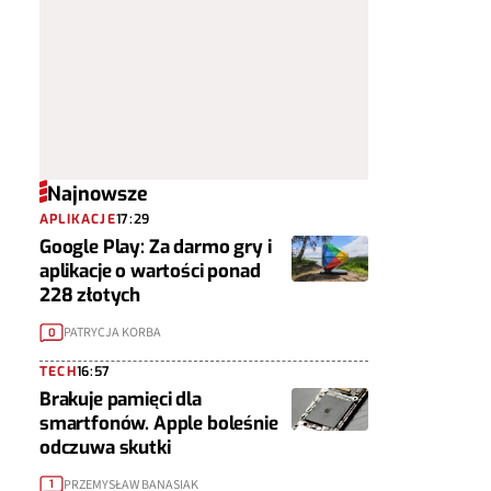
Najnowsze
APLIKACJE
17:29
Google Play: Za darmo gry i
aplikacje o wartości ponad
228 złotych
PATRYCJA KORBA
0
TECH
16:57
Brakuje pamięci dla
smartfonów. Apple boleśnie
odczuwa skutki
PRZEMYSŁAW BANASIAK
1