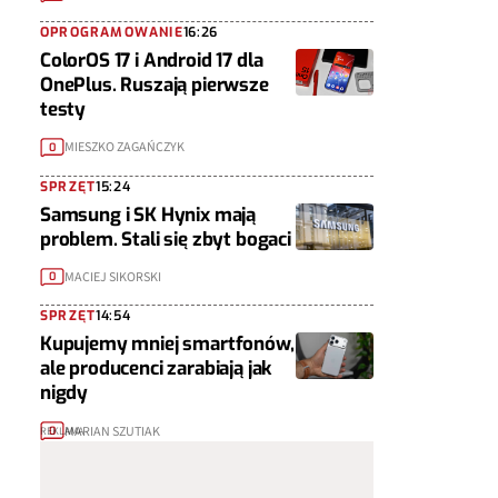
OPROGRAMOWANIE
16:26
ColorOS 17 i Android 17 dla
OnePlus. Ruszają pierwsze
testy
MIESZKO ZAGAŃCZYK
0
SPRZĘT
15:24
Samsung i SK Hynix mają
problem. Stali się zbyt bogaci
MACIEJ SIKORSKI
0
SPRZĘT
14:54
Kupujemy mniej smartfonów,
ale producenci zarabiają jak
nigdy
MARIAN SZUTIAK
0