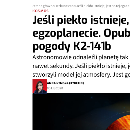
Strona główna
Tech
Kosmos
Jeśli piekło istnieje, jest na tej e
KOSMOS
Jeśli piekło istnieje,
egzoplanecie. Opu
pogody K2-141b
Astronomowie odnaleźli planetę tak 
nawet sekundy. Jeśli piekło istnieje
stworzyli model jej atmosfery. Jest 
ANNA RYMSZA (XYRCON)
05 LIS 2020