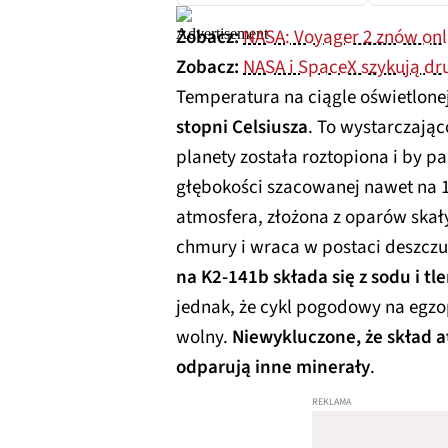
Zobacz:
NASA: Voyager 2 znów onl
Zobacz:
NASA i SpaceX szykują dr
Temperatura na ciągle oświetlone
stopni Celsiusza
. To wystarczając
planety została roztopiona i by p
głębokości szacowanej nawet na 1
atmosfera, złożona z oparów skały
chmury i wraca w postaci deszc
na K2-141b składa się z sodu i t
jednak, że cykl pogodowy na egzop
wolny.
Niewykluczone, że skład a
odparują inne minerały
.