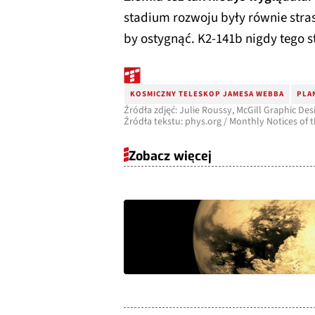
stadium rozwoju były równie stras
by ostygnąć. K2-141b nigdy tego st
KOSMICZNY TELESKOP JAMESA WEBBA
PLA
Źródła zdjęć: Julie Roussy, McGill Graphic Des
Źródła tekstu: phys.org / Monthly Notices of 
Zobacz więcej