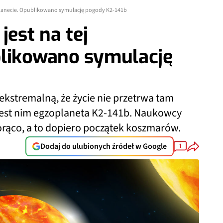
gzoplanecie. Opublikowano symulację pogody K2-141b
 jest na tej
blikowano symulację
ekstremalną, że życie nie przetrwa tam
, jest nim egzoplaneta K2-141b. Naukowcy
gorąco, a to dopiero początek koszmarów.
Dodaj do ulubionych źródeł w Google
1