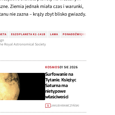
zne. Ziemia jednak miała czas i warunki,
anu nie zazna – krąży zbyt blisko gwiazdy.
NETA
EGZOPLANETA K2-141B
LAWA
PONADDŹWIĘKOWY WIATR
ign
the Royal Astronomical Society
KOSMOS
01 SIE 2026
Surfowanie na
Tytanie. Księżyc
Saturna ma
nietypowe
właściwości
JAKUB KRAWCZYŃSKI
5