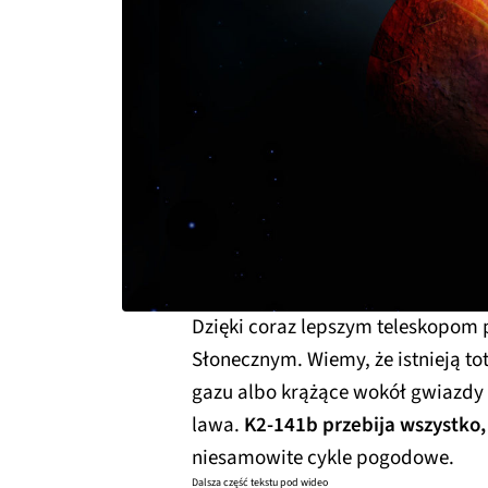
Dzięki coraz lepszym teleskopom
Słonecznym. Wiemy, że istnieją to
gazu albo krążące wokół gwiazdy 
lawa.
K2-141b przebija wszystko, 
niesamowite cykle pogodowe.
Dalsza część tekstu pod wideo