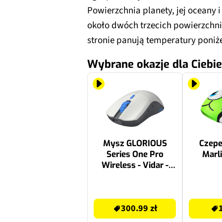
Powierzchnia planety, jej oceany i
około dwóch trzecich powierzchni 
stronie panują temperatury poniże
Wybrane okazje dla Ciebie
Mysz GLORIOUS
Czep
Series One Pro
Marli
Wireless - Vidar -
Forge
529.97 zł
14.99 zł
300.99 zł