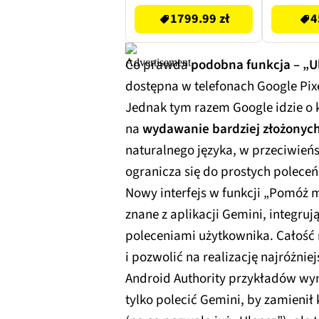
SM-
1799.99 zł
4
Co prawda
podobna funkcja – „U
dostępna w telefonach Google Pixe
Jednak tym razem Google idzie o 
na
wydawanie bardziej złożonych
naturalnego języka, w przeciwieńs
ogranicza się do prostych poleceń
Nowy interfejs w funkcji „Pomóż
znane z aplikacji Gemini, integruj
poleceniami użytkownika. Całoś
i pozwolić na realizację najróżni
Android Authority przykładów wyn
tylko polecić Gemini, by zamieni