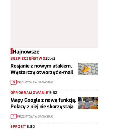
Najnowsze
BEZPIECZEŃSTWO
20:42
Rosjanie z nowym atakiem.
Wystarczy otworzyć e-mail
PRZEMYSŁAW BANASIAK
0
OPROGRAMOWANIE
19:32
Mapy Google z nową funkcją.
Polacy z niej nie skorzystają
PRZEMYSŁAW BANASIAK
1
SPRZĘT
18:30