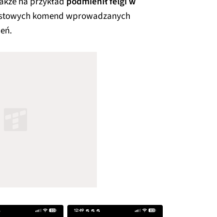
 także na przykład
podmienił felgi w
ekstowych komend wprowadzanych
eń.