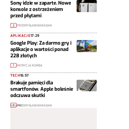
Sony idzie w zaparte. Nowe
konsole z ostrzeżeniem
przed płytami
PRZEMYSŁAW BANASIAK
2
APLIKACJE
17:29
Google Play: Za darmo gry i
aplikacje o wartości ponad
228 złotych
PATRYCJA KORBA
1
TECH
16:57
Brakuje pamięci dla
smartfonów. Apple boleśnie
odczuwa skutki
PRZEMYSŁAW BANASIAK
1