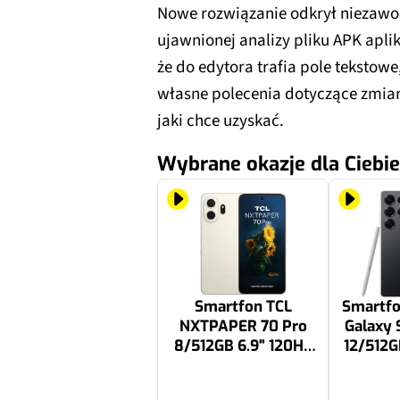
Nowe rozwiązanie odkrył niezawo
ujawnionej analizy pliku APK apli
że do edytora trafia pole teksto
własne polecenia dotyczące zmian 
jaki chce uzyskać.
Wybrane okazje dla Ciebie
Smartfon TCL
Smartf
NXTPAPER 70 Pro
Galaxy 
8/512GB 6.9" 120Hz
12/512G
Złoty
Enterp
Tytan
1799.99 zł
4516.5 zł