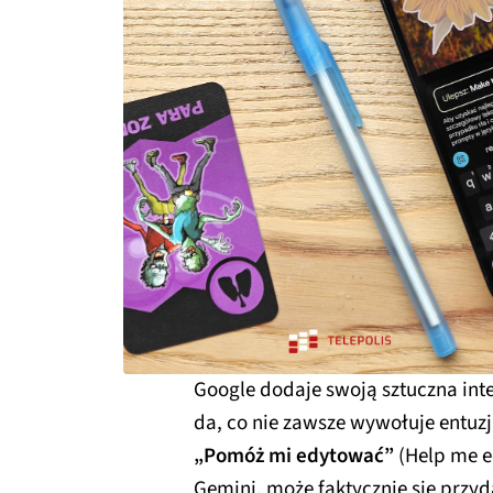
Google dodaje swoją sztuczna inte
da, co nie zawsze wywołuje entu
„Pomóż mi edytować”
(Help me ed
Gemini, może faktycznie się przyd