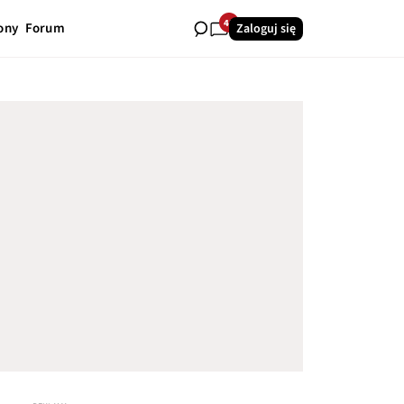
41
ony
Forum
Zaloguj się