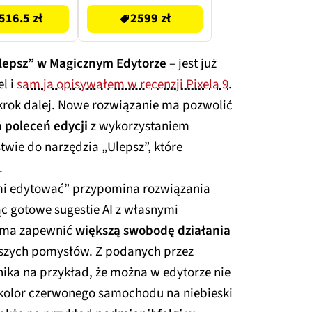
S938 EU
zielony
516.5 zł
2599 zł
lepsz” w Magicznym Edytorze
– jest już
l i
sam ja opisywałem w recenzji Pixela 9
.
krok dalej. Nowe rozwiązanie ma pozwolić
 poleceń edycji
z wykorzystaniem
twie do narzędzia „Ulepsz”, które
.
 mi edytować” przypomina rozwiązania
ąc gotowe sugestie AI z własnymi
ć ma zapewnić
większą swobodę działania
ejszych pomysłów. Z podanych przez
ika na przykład, że można w edytorze nie
ł kolor czerwonego samochodu na niebieski