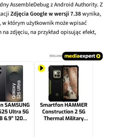
dny AssembleDebug z Android Authority. Z
kacji
Zdjęcia Google w wersji 7.38
wynika,
we, w którym użytkownik może wpisać
na zdjęciu, na przykład opisując efekt,
REKLAMA
on SAMSUNG
Smartfon HAMMER
S25 Ultra 5G
Construction 2 5G
B 6.9" 120Hz
Thermal Military
rise Edition
Edition 8/256GB
owy Czarny
6.58" 120Hz Czarno-
2599 zł