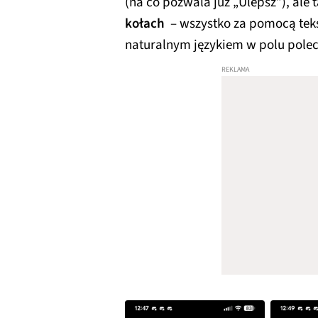
(na co pozwala już „Ulepsz”), ale
kołach
– wszystko za pomocą t
naturalnym językiem w polu polec