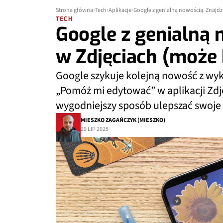
Strona główna
Tech
Aplikacje
Google z genialną nowością. Znajdzi
TECH
Google z genialną n
w Zdjęciach (może 
Google szykuje kolejną nowość z wyk
„Pomóż mi edytować” w aplikacji Zdję
wygodniejszy sposób ulepszać swoje f
MIESZKO ZAGAŃCZYK (MIESZKO)
29 LIP 2025