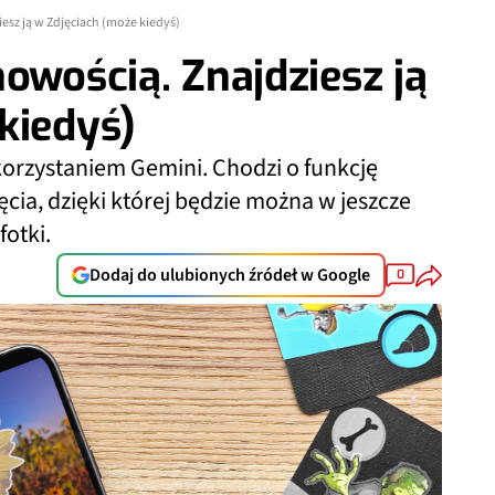
esz ją w Zdjęciach (może kiedyś)
owością. Znajdziesz ją
kiedyś)
orzystaniem Gemini. Chodzi o funkcję
cia, dzięki której będzie można w jeszcze
otki.
Dodaj do ulubionych źródeł w Google
0