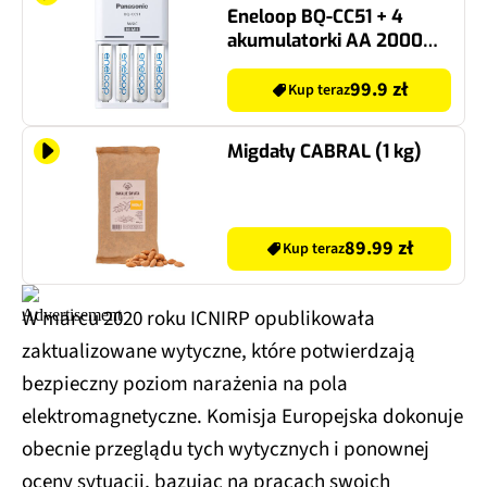
Eneloop BQ-CC51 + 4
akumulatorki AA 2000
mAh
99.9 zł
Kup teraz
Migdały CABRAL (1 kg)
89.99 zł
Kup teraz
W marcu 2020 roku ICNIRP opublikowała
zaktualizowane wytyczne, które potwierdzają
bezpieczny poziom narażenia na pola
elektromagnetyczne. Komisja Europejska dokonuje
obecnie przeglądu tych wytycznych i ponownej
oceny sytuacji, bazując na pracach swoich