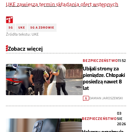
UKE zawiesza termin składania ofert wstępnych
5G
UKE
5G A ZDROWIE
Źródła tekstu: UKE
Zobacz więcej
BEZPIECZEŃSTWO
11:52
Ubijali strony za
pieniądze. Chłopaki
posiedzą nawet 8
lat
DAMIAN JAROSZEWSKI
6
03
BEZPIECZEŃSTWO
SIE
2026
Hakerzy przejmują