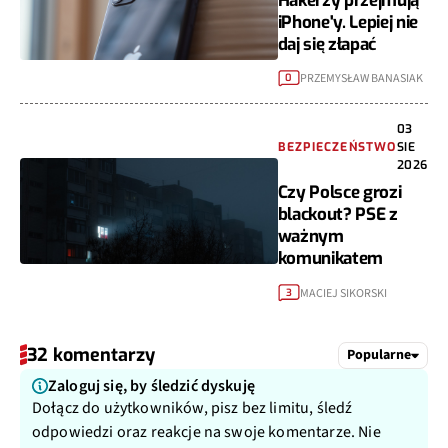
iPhone'y. Lepiej nie
daj się złapać
PRZEMYSŁAW BANASIAK
0
03
BEZPIECZEŃSTWO
SIE
2026
Czy Polsce grozi
blackout? PSE z
ważnym
komunikatem
MACIEJ SIKORSKI
3
32 komentarzy
Popularne
Zaloguj się, by śledzić dyskuję
Dołącz do użytkowników, pisz bez limitu, śledź
odpowiedzi oraz reakcje na swoje komentarze. Nie