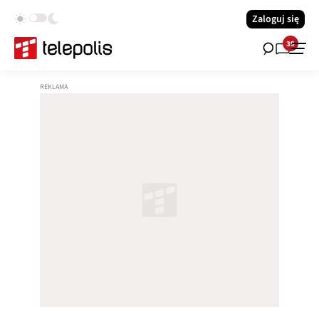
Zaloguj się
39