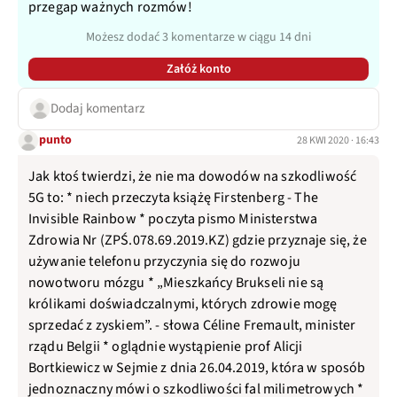
przegap ważnych rozmów!
Możesz dodać 3 komentarze w ciągu 14 dni
Załóż konto
Dodaj komentarz
punto
28 KWI 2020 · 16:43
Jak ktoś twierdzi, że nie ma dowodów na szkodliwość
5G to: * niech przeczyta książę Firstenberg - The
Invisible Rainbow * poczyta pismo Ministerstwa
Zdrowia Nr (ZPŚ.078.69.2019.KZ) gdzie przyznaje się, że
używanie telefonu przyczynia się do rozwoju
nowotworu mózgu * „Mieszkańcy Brukseli nie są
królikami doświadczalnymi, których zdrowie mogę
sprzedać z zyskiem”. - słowa Céline Fremault, minister
rządu Belgii * oglądnie wystąpienie prof Alicji
Bortkiewicz w Sejmie z dnia 26.04.2019, która w sposób
jednoznaczny mówi o szkodliwości fal milimetrowych *