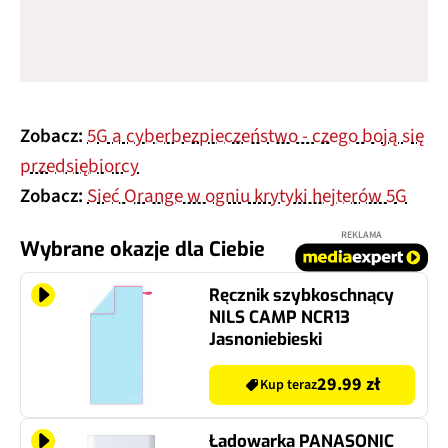
Zobacz:
5G a cyberbezpieczeństwo - czego boją się
przedsiębiorcy
Zobacz:
Sieć Orange w ogniu krytyki hejterów 5G
REKLAMA
Wybrane okazje dla Ciebie
Ręcznik szybkoschnący
NILS CAMP NCR13
Jasnoniebieski
29.99 zł
Kup teraz
Ładowarka PANASONIC