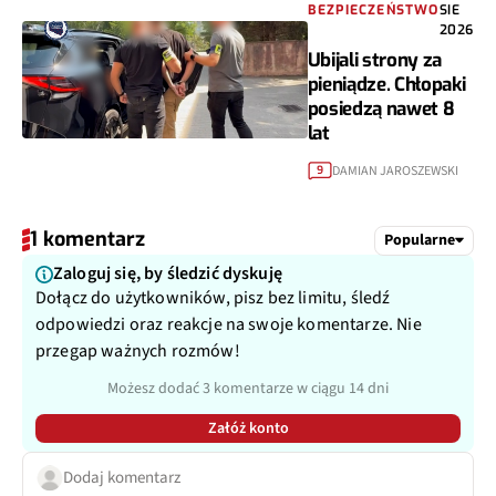
BEZPIECZEŃSTWO
SIE
2026
Ubijali strony za
pieniądze. Chłopaki
posiedzą nawet 8
lat
DAMIAN JAROSZEWSKI
9
1 komentarz
Popularne
Zaloguj się, by śledzić dyskuję
Dołącz do użytkowników, pisz bez limitu, śledź
odpowiedzi oraz reakcje na swoje komentarze. Nie
przegap ważnych rozmów!
Możesz dodać 3 komentarze w ciągu 14 dni
Załóż konto
Dodaj komentarz