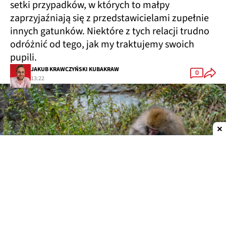
setki przypadków, w których to małpy
zaprzyjaźniają się z przedstawicielami zupełnie
innych gatunków. Niektóre z tych relacji trudno
odróżnić od tego, jak my traktujemy swoich
pupili.
JAKUB KRAWCZYŃSKI KUBAKRAW
0
13:22
Dodaj do ulubionych źródeł w Google