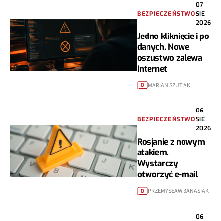
07
BEZPIECZEŃSTWO
SIE
2026
Jedno kliknięcie i po
danych. Nowe
oszustwo zalewa
Internet
MARIAN SZUTIAK
0
06
BEZPIECZEŃSTWO
SIE
2026
Rosjanie z nowym
atakiem.
Wystarczy
otworzyć e-mail
PRZEMYSŁAW BANASIAK
0
06