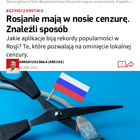
Strona główna
Tech
Bezpieczeństwo
Rosjanie mają w nosie cenzurę. Znaleźli sposób
BEZPIECZEŃSTWO
Rosjanie mają w nosie cenzurę.
Znaleźli sposób
Jakie aplikacje biją rekordy popularności w
Rosji? Te, które pozwalają na ominięcie lokalnej
cenzury.
ARKADIUSZ BAŁA (ARECAS)
1
05 KWI 2022