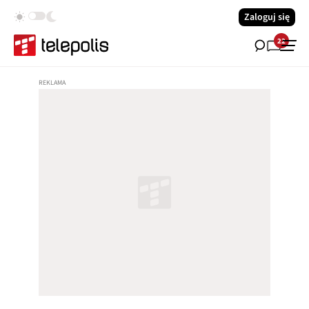
Zaloguj się
22