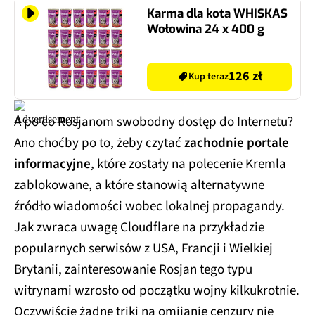
Karma dla kota WHISKAS
Wołowina 24 x 400 g
126 zł
Kup teraz
A po co Rosjanom swobodny dostęp do Internetu?
Ano choćby po to, żeby czytać
zachodnie portale
informacyjne
, które zostały na polecenie Kremla
zablokowane, a które stanowią alternatywne
źródło wiadomości wobec lokalnej propagandy.
Jak zwraca uwagę Cloudflare na przykładzie
popularnych serwisów z USA, Francji i Wielkiej
Brytanii, zainteresowanie Rosjan tego typu
witrynami wzrosło od początku wojny kilkukrotnie.
Oczywiście żadne triki na omijanie cenzury nie