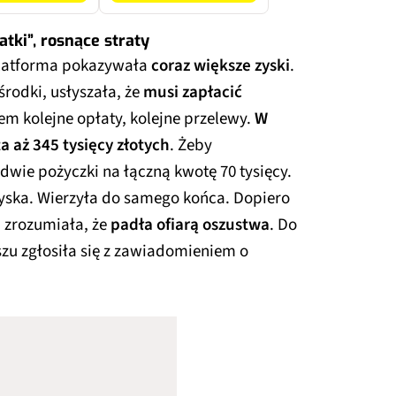
tki”, rosnące straty
platforma pokazywała
coraz większe zyski
.
rodki, usłyszała, że
musi zapłacić
tem kolejne opłaty, kolejne przelewy.
W
 aż 345 tysięcy złotych
. Żeby
 dwie pożyczki na łączną kwotę 70 tysięcy.
zyska. Wierzyła do samego końca. Dopiero
, zrozumiała, że
padła ofiarą oszustwa
. Do
zu zgłosiła się z zawiadomieniem o