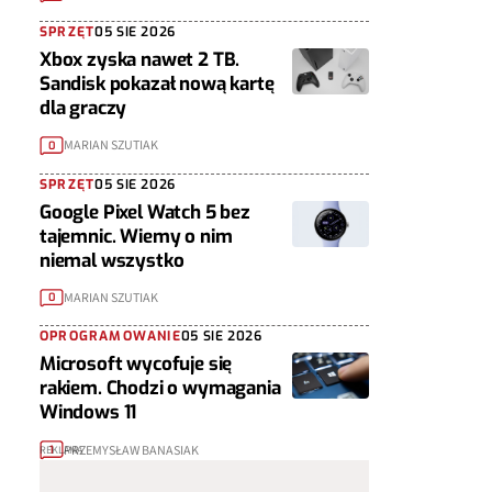
SPRZĘT
05 SIE 2026
Xbox zyska nawet 2 TB.
Sandisk pokazał nową kartę
dla graczy
MARIAN SZUTIAK
0
SPRZĘT
05 SIE 2026
Google Pixel Watch 5 bez
tajemnic. Wiemy o nim
niemal wszystko
MARIAN SZUTIAK
0
OPROGRAMOWANIE
05 SIE 2026
Microsoft wycofuje się
rakiem. Chodzi o wymagania
Windows 11
PRZEMYSŁAW BANASIAK
1