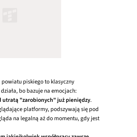
powiatu piskiego to klasyczny
działa, bo bazuje na emocjach:
 utratą "zarobionych" już pieniędzy
.
glądające platformy, podszywają się pod
gląda na legalną aż do momentu, gdy jest
em jakiejkolwiek współpracy zawsze