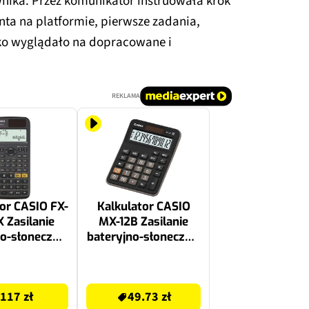
nika. Przez komunikator instruowała krok
onta na platformie, pierwsze zadania,
ko wyglądało na dopracowane i
REKLAMA
or CASIO FX-
Kalkulator CASIO
 Zasilanie
MX-12B Zasilanie
o-słoneczne,
bateryjno-słoneczne,
pamięci
1 pamięć
49.73 zł
117 zł
49.73 zł