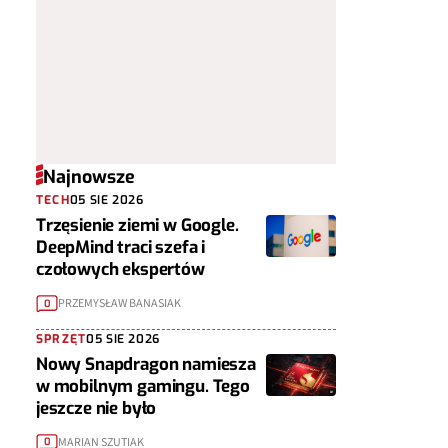
Najnowsze
TECH
05 SIE 2026
Trzęsienie ziemi w Google.
DeepMind traci szefa i
czołowych ekspertów
PRZEMYSŁAW BANASIAK
0
SPRZĘT
05 SIE 2026
Nowy Snapdragon namiesza
w mobilnym gamingu. Tego
jeszcze nie było
MARIAN SZUTIAK
0