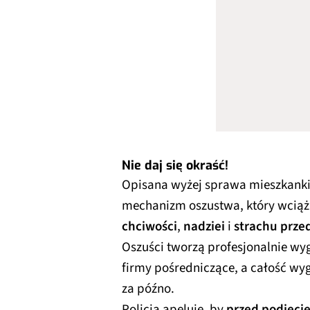
Nie daj się okraść!
Opisana wyżej sprawa mieszkanki 
mechanizm oszustwa, który wciąż 
chciwości
,
nadziei
i
strachu przed
Oszuści tworzą profesjonalnie wy
firmy pośredniczące, a całość wy
za późno.
Policja apeluje, by
przed podjęci