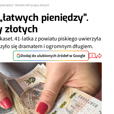
eniędzy”. Straciła 345 tysięcy złotych
łatwych pieniędzy”.
y złotych
kilkaset. 41-latka z powiatu piskiego uwierzyła
ńczyło się dramatem i ogromnym długiem.
Dodaj do ulubionych źródeł w Google
2