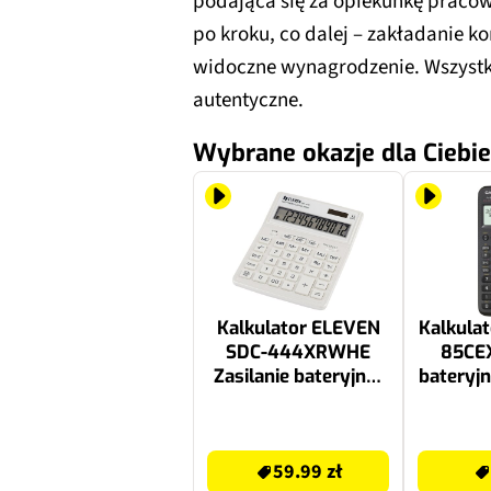
podająca się za opiekunkę pracow
po kroku, co dalej – zakładanie k
widoczne wynagrodzenie. Wszyst
autentyczne.
Wybrane okazje dla Ciebie
Kalkulator ELEVEN
Kalkulat
SDC-444XRWHE
85CEX
Zasilanie bateryjno-
bateryjn
słoneczne, 4 pamięci
9 
59.99 zł
117 zł
59.99 zł