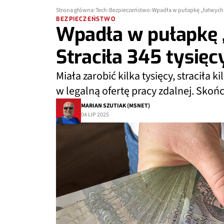
Strona główna
Tech
Bezpieczeństwo
Wpadła w pułapkę „łatwych pi
BEZPIECZEŃSTWO
Wpadła w pułapkę „
Straciła 345 tysięc
Miała zarobić kilka tysięcy, straciła 
w legalną ofertę pracy zdalnej. Sko
MARIAN SZUTIAK (MSNET)
04 LIP 2025