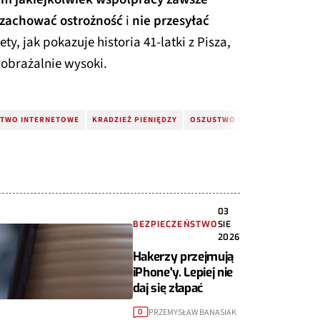
zachować ostrożność
i
nie przesyłać
tety, jak pokazuje historia 41-latki z Pisza,
yobrażalnie wysoki.
TWO INTERNETOWE
KRADZIEŻ PIENIĘDZY
OSZUSTWO NA OFERTĘ PRACY
03
BEZPIECZEŃSTWO
SIE
2026
Hakerzy przejmują
iPhone'y. Lepiej nie
daj się złapać
PRZEMYSŁAW BANASIAK
0