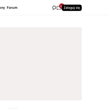
11
ony
Forum
Zaloguj się