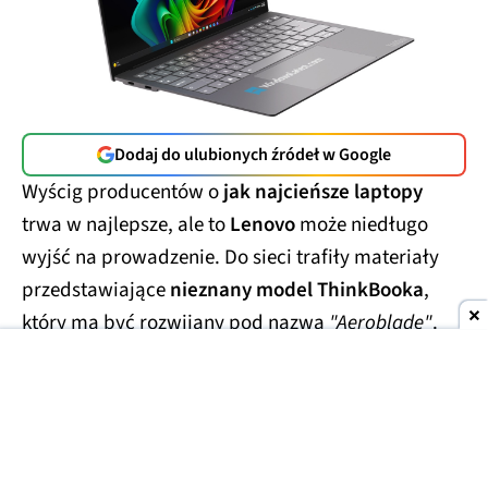
Dodaj do ulubionych źródeł w Google
Wyścig producentów o
jak najcieńsze laptopy
trwa w najlepsze, ale to
Lenovo
może niedługo
wyjść na prowadzenie. Do sieci trafiły materiały
przedstawiające
nieznany model ThinkBooka
,
który ma być rozwijany pod nazwą
"Aeroblade"
.
Jego obudowa wygląda
wręcz absurdalnie
smukło.