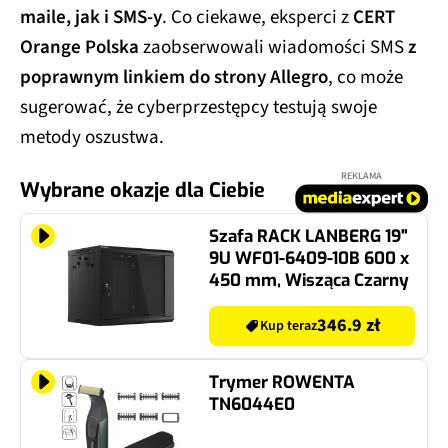
maile, jak i SMS-y
. Co ciekawe, eksperci z
CERT
Orange Polska
zaobserwowali wiadomości SMS
z
poprawnym linkiem do strony Allegro
, co może
sugerować, że cyberprzestępcy testują swoje
metody oszustwa.
REKLAMA
Wybrane okazje dla Ciebie
Szafa RACK LANBERG 19"
9U WF01-6409-10B 600 x
450 mm, Wisząca Czarny
346.9 zł
Kup teraz
Trymer ROWENTA
TN6044E0