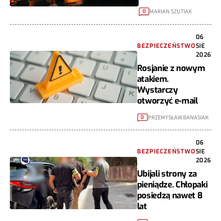
MARIAN SZUTIAK
0
06
BEZPIECZEŃSTWO
SIE
2026
Rosjanie z nowym
atakiem.
Wystarczy
otworzyć e-mail
PRZEMYSŁAW BANASIAK
0
06
BEZPIECZEŃSTWO
SIE
2026
Ubijali strony za
pieniądze. Chłopaki
posiedzą nawet 8
lat