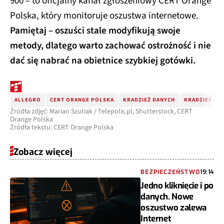
Polska, który monitoruje oszustwa internetowe.
Pamiętaj – oszuści stale modyfikują swoje
metody, dlatego warto zachować ostrożność i nie
dać się nabrać na obietnice szybkiej gotówki.
ALLEGRO
CERT ORANGE POLSKA
KRADZIEŻ DANYCH
KRADZIEŻ PIE
Źródła zdjęć: Marian Szutiak / Telepolis.pl, Shutterstock, CERT
Orange Polska
Źródła tekstu: CERT Orange Polska
Zobacz więcej
BEZPIECZEŃSTWO
19:14
Jedno kliknięcie i po
danych. Nowe
oszustwo zalewa
Internet