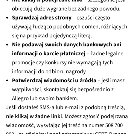
obiecują duże wygrane bez żadnego powodu.
Sprawdzaj adres strony
– oszuści często
używają łudząco podobnych domen, różniących
się na przykład pojedynczą literą.
Nie podawaj swoich danych bankowych ani
informacji o karcie płatniczej
– żadne legalne
promocje czy konkursy nie wymagają tych
informacji do odbioru nagrody.
Potwierdzaj wiadomości u źródła
– jeśli masz
wątpliwości, skontaktuj się bezpośrednio z
Allegro lub swoim bankiem.
Jeśli dostałeś SMS-a lub e-mail z podobną treścią,
nie klikaj w żadne linki
. Możesz zgłosić podejrzaną
wiadomość, wysyłając jej treść na numer 508 700
900 – to oficjalny kanał zgłoszeniowy CERT Orange