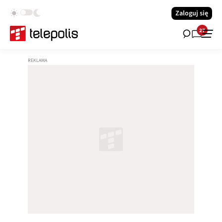
Zaloguj się
27