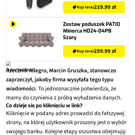
219.99 zł
Kup teraz
Zestaw poduszek PATIO
Minorca H024-04PB
Szary
259.99 zł
Kup teraz
Rzecznik Allegro, Marcin Gruszka, stanowczo
zaprzeczył, jakoby firma wysyłała tego typu
wiadomości
. To jednoznacznie potwierdza, że
mamy do czynienia z próbą wyłudzenia danych.
Co dzieje się po kliknięciu w link?
Kliknięcie w podany adres prowadzi do fałszywej
strony, na której użytkownik proszony jest o wybór
swojego banku. Kolejne etapy oszustwa obejmują: