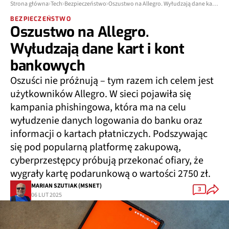
Strona główna
Tech
Bezpieczeństwo
Oszustwo na Allegro. Wyłudzają dane kart i kont bankowych
BEZPIECZEŃSTWO
Oszustwo na Allegro.
Wyłudzają dane kart i kont
bankowych
Oszuści nie próżnują – tym razem ich celem jest
użytkowników Allegro. W sieci pojawiła się
kampania phishingowa, która ma na celu
wyłudzenie danych logowania do banku oraz
informacji o kartach płatniczych. Podszywając
się pod popularną platformę zakupową,
cyberprzestępcy próbują przekonać ofiary, że
wygrały kartę podarunkową o wartości 2750 zł.
MARIAN SZUTIAK (MSNET)
3
06 LUT 2025