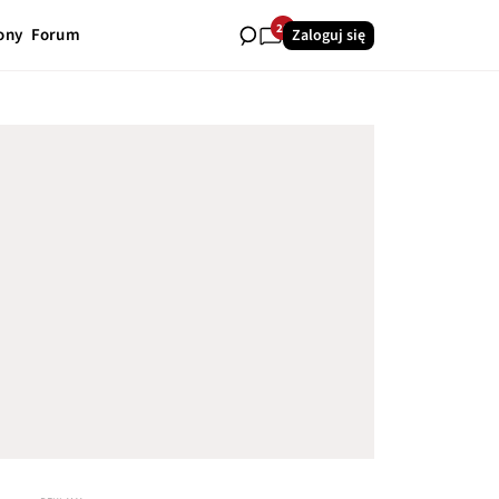
28
ony
Forum
Zaloguj się