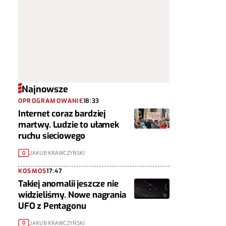
Najnowsze
OPROGRAMOWANIE
18:33
Internet coraz bardziej
martwy. Ludzie to ułamek
ruchu sieciowego
JAKUB KRAWCZYŃSKI
0
KOSMOS
17:47
Takiej anomalii jeszcze nie
widzieliśmy. Nowe nagrania
UFO z Pentagonu
JAKUB KRAWCZYŃSKI
0