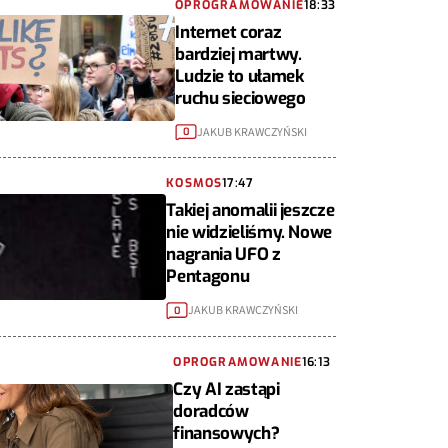
OPROGRAMOWANIE
18:33
Internet coraz
bardziej martwy.
Ludzie to ułamek
ruchu sieciowego
JAKUB KRAWCZYŃSKI
0
KOSMOS
17:47
Takiej anomalii jeszcze
nie widzieliśmy. Nowe
nagrania UFO z
Pentagonu
JAKUB KRAWCZYŃSKI
0
OPROGRAMOWANIE
16:13
Czy AI zastąpi
doradców
finansowych?