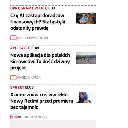
OPROGRAMOWANIE
16:13
Czy AI zastąpi doradców
finansowych? Statystyki
odsłoniły prawdę
JAKUB KRAWCZYŃSKI
0
APLIKACJE
13:48
Nowa aplikacja dla polskich
kierowców. To dość dziwny
projekt
MACIEJ SIKORSKI
0
SPRZĘT
13:03
Xiaomi znów coś wyciekło.
Nowy Redmi przed premierą
bez tajemnic
MIESZKO ZAGAŃCZYK
0