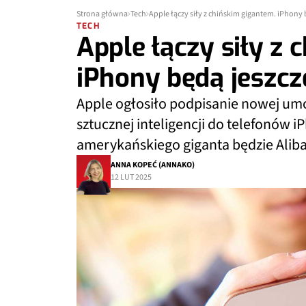
Strona główna
Tech
Apple łączy siły z chińskim gigantem. iPhony 
TECH
Apple łączy siły z 
iPhony będą jeszcz
Apple ogłosiło podpisanie nowej um
sztucznej inteligencji do telefonów
amerykańskiego giganta będzie Alib
ANNA KOPEĆ (ANNAKO)
12 LUT 2025