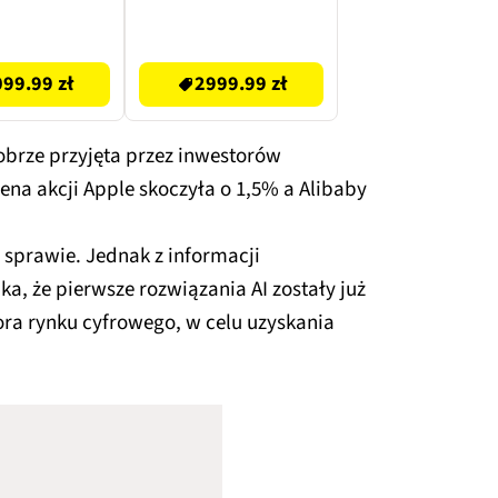
ywowany) 5G
Niebieski SM-S937
6.7'' 120Hz
EU
2999.99 zł
y (CPO) 2x
99.99 zł
2999.99 zł
eSIM
brze przyjęta przez inwestorów
ena akcji Apple skoczyła o 1,5% a Alibaby
sprawie. Jednak z informacji
a, że pierwsze rozwiązania AI zostały już
ora rynku cyfrowego, w celu uzyskania
.