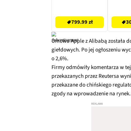
Zielony
nieakt
128GB 
799.99 zł
3099.99 zł
Srebrn
799.99 zł
30
Umowa Apple z Alibabą została do
giełdowych. Po jej ogłoszeniu wyc
o 2,6%.
Firmy odmówiły komentarza w tej 
przekazanych przez Reutersa wynik
przekazane do chińskiego regulat
zgody na wprowadzenie na rynek