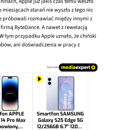
Chinach, Apple już jakiś czas temu weszło
miesiącach starań nie wyszło z tego nic
e próbowali rozmawiać między innymi z
 firmą ByteDance. A nawet z rewelacją
 W tym przypadku Apple uznało, że chiński
obów, ani doświadczenia w pracy z
REKLAMA
fon APPLE
Smartfon SAMSUNG
 14 Pro Max
Galaxy S25 Edge 5G
nowiony,
12/256GB 6.7" 120Hz