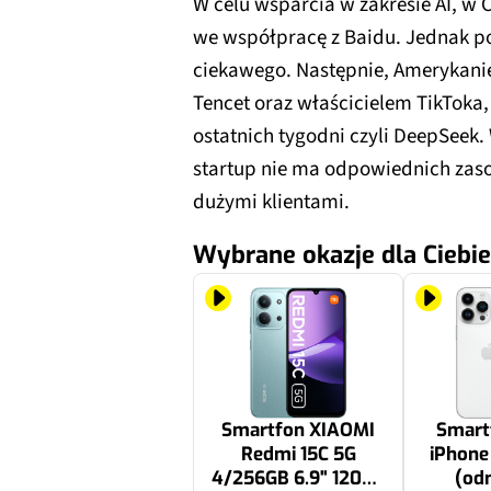
W celu wsparcia w zakresie AI, w 
we współpracę z Baidu. Jednak po 
ciekawego. Następnie, Amerykani
Tencet oraz właścicielem TikToka,
ostatnich tygodni czyli DeepSeek.
startup nie ma odpowiednich zas
dużymi klientami.
Wybrane okazje dla Ciebie
Smartfon XIAOMI
Smart
Redmi 15C 5G
iPhone
4/256GB 6.9" 120Hz
(od