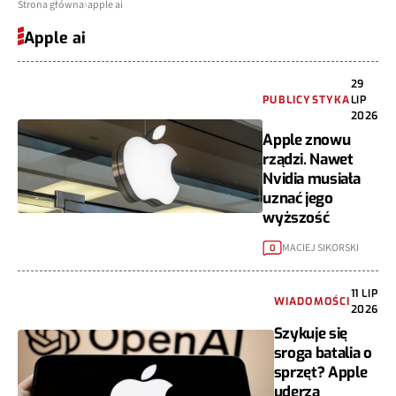
Strona główna
apple ai
Apple ai
29
PUBLICYSTYKA
LIP
2026
Apple znowu
rządzi. Nawet
Nvidia musiała
uznać jego
wyższość
MACIEJ SIKORSKI
0
11 LIP
WIADOMOŚCI
2026
Szykuje się
sroga batalia o
sprzęt? Apple
uderza