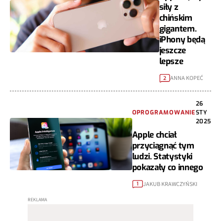
siły z
chińskim
gigantem.
iPhony będą
jeszcze
lepsze
ANNA KOPEĆ
2
26
OPROGRAMOWANIE
STY
2025
Apple chciał
przyciągnąć tym
ludzi. Statystyki
pokazały co innego
JAKUB KRAWCZYŃSKI
1