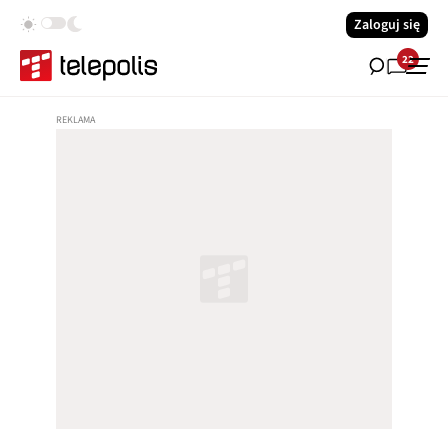
Zaloguj się
22