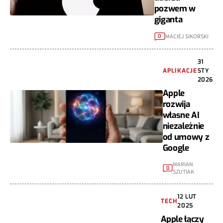
pozwem w
giganta
MACIEJ SIKORSKI
0
31
APLIKACJE
STY
2026
Apple
rozwija
własne AI
niezależnie
od umowy z
Google
MARIAN
0
SZUTIAK
12 LUT
TECH
2025
Apple łączy