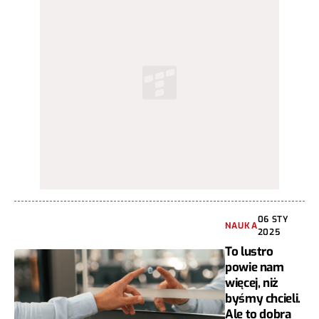
06 STY
NAUKA
2025
To lustro
powie nam
więcej, niż
byśmy chcieli.
Ale to dobra