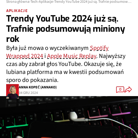
Strona główna
Tech
Aplikacje
Trendy YouTube 2024 już są. Trafnie podsumowują miniony rok
APLIKACJE
Trendy YouTube 2024 już są.
Trafnie podsumowują miniony
rok
Była już mowa o wyczekiwanym
Spotify
Wrapped 2024
i
Apple Music Replay
. Najwyższy
czas aby zabrał głos YouTube. Okazuje się, że
lubiana platforma ma w kwestii podsumowań
sporo do pokazania.
ANNA KOPEĆ (ANNAKO)
0
04 GRU 2024