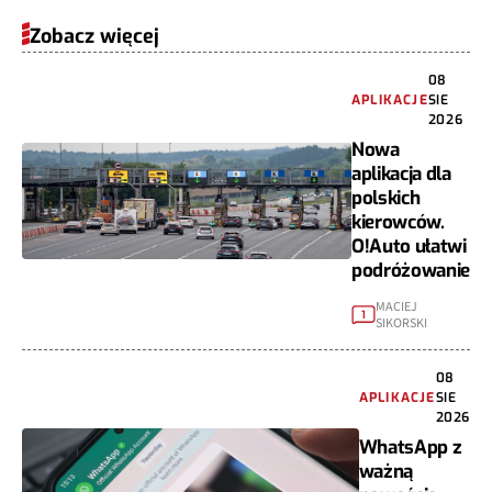
Zobacz więcej
08
APLIKACJE
SIE
2026
Nowa
aplikacja dla
polskich
kierowców.
O!Auto ułatwi
podróżowanie
MACIEJ
1
SIKORSKI
08
APLIKACJE
SIE
2026
WhatsApp z
ważną