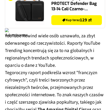
PROTECT Defender Bag
13-14 Cali Czarno-
pomarańczowy
129 zł
Kup teraz
YouTube Rewind wiele osób uznawało, za zbyt
oderwanego od rzeczywistości. Raporty YouTube
Trending koncentrują się za to na globalnych i
regionalnych trendach społecznościowych, w
oparciu o dane z YouTube.
Tegoroczny raport podkreśla wzrost "franczyzn
cyfrowych", czyli treści tworzonych przez
niezależnych twórców, przejmowanych przez
społeczności internetowe. To znak naszych czasów
i część szerszego zjawiska popkultury, takiego jak
chociażby serial
The Amazing Digital Circus
oraz