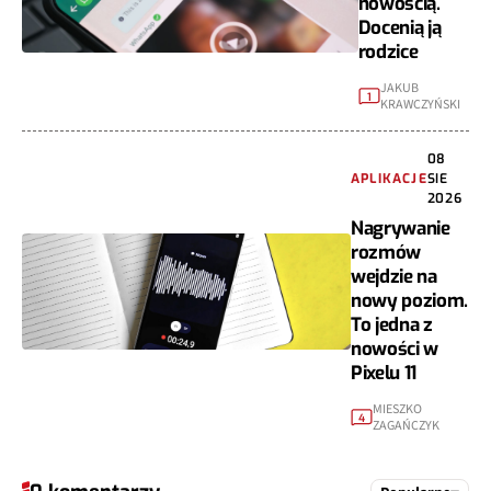
nowością.
Docenią ją
rodzice
JAKUB
1
KRAWCZYŃSKI
08
APLIKACJE
SIE
2026
Nagrywanie
rozmów
wejdzie na
nowy poziom.
To jedna z
nowości w
Pixelu 11
MIESZKO
4
ZAGAŃCZYK