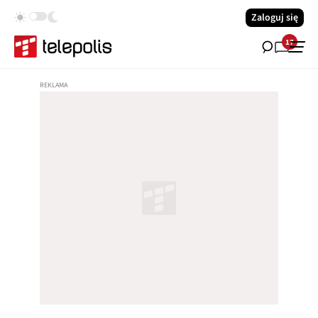
Zaloguj się
17