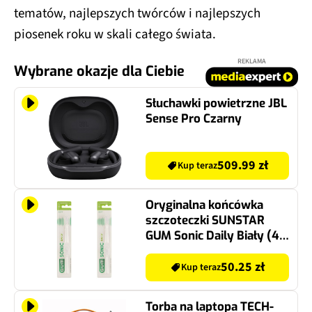
tematów, najlepszych twórców i najlepszych
piosenek roku w skali całego świata.
REKLAMA
Wybrane okazje dla Ciebie
Słuchawki powietrzne JBL
Sense Pro Czarny
509.99 zł
Kup teraz
Oryginalna końcówka
szczoteczki SUNSTAR
GUM Sonic Daily Biały (4
szt.) (Ultracienkie włosie)
50.25 zł
Kup teraz
Torba na laptopa TECH-