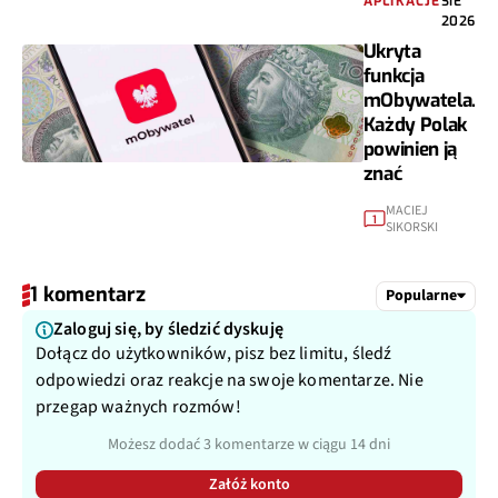
APLIKACJE
SIE
2026
Ukryta
funkcja
mObywatela.
Każdy Polak
powinien ją
znać
MACIEJ
1
SIKORSKI
1 komentarz
Popularne
Zaloguj się, by śledzić dyskuję
Dołącz do użytkowników, pisz bez limitu, śledź
odpowiedzi oraz reakcje na swoje komentarze. Nie
przegap ważnych rozmów!
Możesz dodać 3 komentarze w ciągu 14 dni
Załóż konto