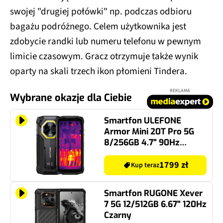
swojej "drugiej połówki" np. podczas odbioru
bagażu podróżnego. Celem użytkownika jest
zdobycie randki lub numeru telefonu w pewnym
limicie czasowym. Gracz otrzymuje także wynik
oparty na skali trzech ikon płomieni Tindera.
REKLAMA
Wybrane okazje dla Ciebie
Smartfon ULEFONE
Armor Mini 20T Pro 5G
8/256GB 4.7" 90Hz
Czarny
1799 zł
Kup teraz
Smartfon RUGONE Xever
7 5G 12/512GB 6.67" 120Hz
Czarny