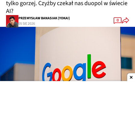
tylko gorzej. Czyżby czekał nas duopol w świecie
AI?
PRZEMYSŁAW BANASIAK (YOKAI)
0
05 SIE 2026
Dodaj do ulubionych źródeł w Google
Google
przeprowadza poważne zmiany na
najwyższych szczeblach swojego działu AI.
Demis