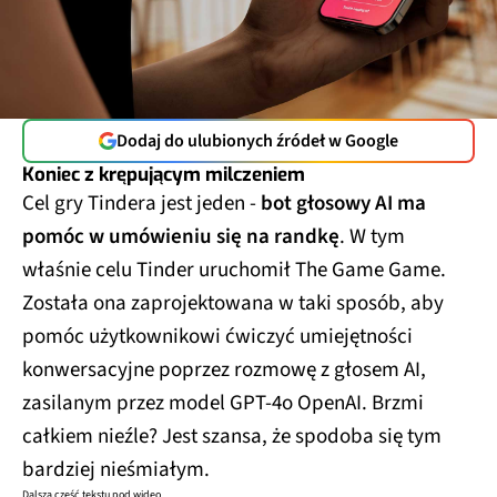
Dodaj do ulubionych źródeł w Google
Koniec z krępującym milczeniem
Cel gry Tindera jest jeden -
bot głosowy AI ma
pomóc w umówieniu się na randkę
. W tym
właśnie celu Tinder uruchomił The Game Game.
Została ona zaprojektowana w taki sposób, aby
pomóc użytkownikowi ćwiczyć umiejętności
konwersacyjne poprzez rozmowę z głosem AI,
zasilanym przez model GPT-4o OpenAI. Brzmi
całkiem nieźle? Jest szansa, że spodoba się tym
bardziej nieśmiałym.
Dalsza część tekstu pod wideo