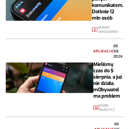
komunikatem.
Dotknie 12
mln osób
DAMIAN
0
JAROSZEWSKI
05
APLIKACJE
SIE
2026
Mieliśmy
czas do 5
sierpnia, a już
nie działa.
mObywatel
ma problem
PAWEŁ
10
MARETYCZ
05