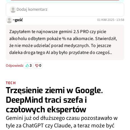
Dodaj komentarz
~gość
01 KWI 2025 · 13:58
Zapytałem te najnowsze gemini 2.5 PRO czy picie
alkoholu odbytem pokaże % na alkomacie. Stwierdził,
że nie może udzielać porad medycznych. To jeszcze
daleka droga tego AI aby było przydatne do czegoś..
3
0
Odpowiedz
TECH
Trzęsienie ziemi w Google.
DeepMind traci szefa i
czołowych ekspertów
Gemini już od dłuższego czasu pozostawało w
tyle za ChatGPT czy Claude, a teraz może być