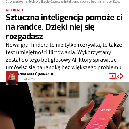
Strona główna
Tech
Aplikacje
Sztuczna inteligencja pomoże ci na randce. Dzięki niej się rozgadasz
APLIKACJE
Sztuczna inteligencja pomoże ci
na randce. Dzięki niej się
rozgadasz
Nowa gra Tindera to nie tylko rozrywka, to także
test umiejętności flirtowania. Wykorzystany
został do tego bot głosowy AI, który sprawi, że
umówisz się na randkę bez większego problemu.
ANNA KOPEĆ (ANNAKO)
1
01 KWI 2025