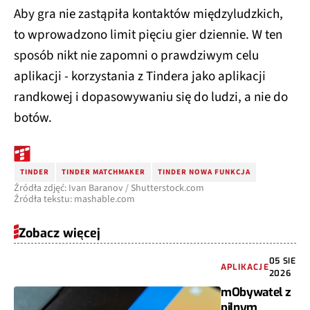
Aby gra nie zastąpiła kontaktów międzyludzkich,
to wprowadzono limit pięciu gier dziennie. W ten
sposób nikt nie zapomni o prawdziwym celu
aplikacji - korzystania z Tindera jako aplikacji
randkowej i dopasowywaniu się do ludzi, a nie do
botów.
TINDER
TINDER MATCHMAKER
TINDER NOWA FUNKCJA
Źródła zdjęć: Ivan Baranov / Shutterstock.com
Źródła tekstu: mashable.com
Zobacz więcej
05 SIE
APLIKACJE
2026
mObywatel z
pilnym