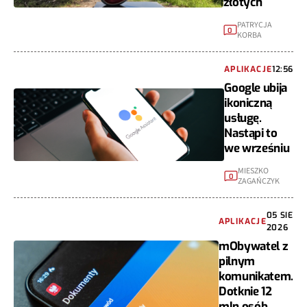
złotych
PATRYCJA
0
KORBA
APLIKACJE
12:56
Google ubija
ikoniczną
usługę.
Nastąpi to
we wrześniu
MIESZKO
0
ZAGAŃCZYK
05 SIE
APLIKACJE
2026
mObywatel z
pilnym
komunikatem.
Dotknie 12
mln osób