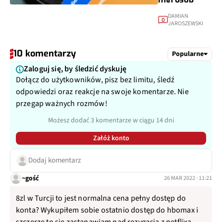
DAMIAN
0
JAROSZEWSKI
10 komentarzy
Popularne
Zaloguj się, by śledzić dyskuję
Dołącz do użytkowników, pisz bez limitu, śledź
odpowiedzi oraz reakcje na swoje komentarze. Nie
przegap ważnych rozmów!
Możesz dodać 3 komentarze w ciągu 14 dni
Załóż konto
Dodaj komentarz
~gość
26 MAR 2022 · 11:21
8zl w Turcji to jest normalna cena pełny dostęp do
konta? Wykupiłem sobie ostatnio dostęp do hbomax i