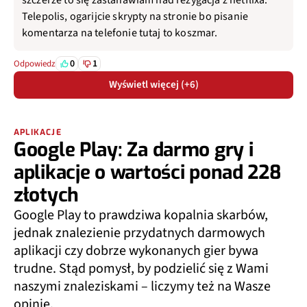
szczerze to się zastanawiam nad rezygacja z netflixa.
Telepolis, ogarijcie skrypty na stronie bo pisanie
komentarza na telefonie tutaj to koszmar.
0
1
Odpowiedz
Wyświetl więcej (+6)
APLIKACJE
Google Play: Za darmo gry i
aplikacje o wartości ponad 228
złotych
Google Play to prawdziwa kopalnia skarbów,
jednak znalezienie przydatnych darmowych
aplikacji czy dobrze wykonanych gier bywa
trudne. Stąd pomysł, by podzielić się z Wami
naszymi znaleziskami – liczymy też na Wasze
opinie.