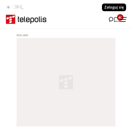
Zaloguj się
40