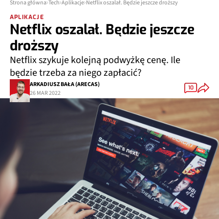
Strona główna
Tech
Aplikacje
Netflix oszalał. Będzie jeszcze droższy
APLIKACJE
Netflix oszalał. Będzie jeszcze
droższy
Netflix szykuje kolejną podwyżkę cenę. Ile
będzie trzeba za niego zapłacić?
ARKADIUSZ BAŁA (ARECAS)
10
26 MAR 2022