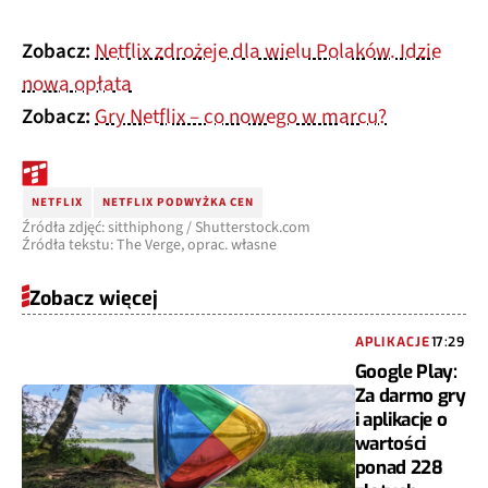
Zobacz:
Netflix zdrożeje dla wielu Polaków. Idzie
nowa opłata
Zobacz:
Gry Netflix – co nowego w marcu?
NETFLIX
NETFLIX PODWYŻKA CEN
Źródła zdjęć: sitthiphong / Shutterstock.com
Źródła tekstu: The Verge, oprac. własne
Zobacz więcej
APLIKACJE
17:29
Google Play:
Za darmo gry
i aplikacje o
wartości
ponad 228