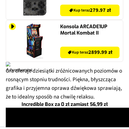
279.97 zł
Kup teraz
Konsola ARCADE1UP
Mortal Kombat II
2899.99 zł
Kup teraz
Gra oferuje dziesiątki zróżnicowanych poziomów o
rosnącym stopniu trudności. Piękna, błyszcząca
grafika i przyjemna oprawa dźwiękowa sprawiają,
że to idealny sposób na chwilę relaksu.
Incredible Box za 0 zł zamiast 56,99 zł