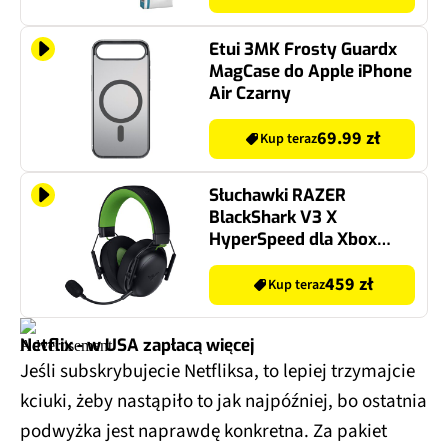
Etui 3MK Frosty Guardx
MagCase do Apple iPhone
Air Czarny
69.99 zł
Kup teraz
Słuchawki RAZER
BlackShark V3 X
HyperSpeed dla Xbox
Bezprzewodowe,
Nauszne, Dźwięk
459 zł
Kup teraz
przestrzenny Czarno-
zielony
Netflix - w USA zapłacą więcej
Jeśli subskrybujecie Netfliksa, to lepiej trzymajcie
kciuki, żeby nastąpiło to jak najpóźniej, bo ostatnia
podwyżka jest naprawdę konkretna. Za pakiet