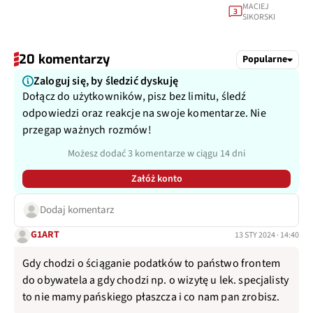
MACIEJ
3
SIKORSKI
20 komentarzy
Popularne
Zaloguj się, by śledzić dyskuję
Dołącz do użytkowników, pisz bez limitu, śledź
odpowiedzi oraz reakcje na swoje komentarze. Nie
przegap ważnych rozmów!
Możesz dodać 3 komentarze w ciągu 14 dni
Załóż konto
Dodaj komentarz
G1ART
13 STY 2024 · 14:40
Gdy chodzi o ściąganie podatków to państwo frontem
do obywatela a gdy chodzi np. o wizytę u lek. specjalisty
to nie mamy pańskiego płaszcza i co nam pan zrobisz.