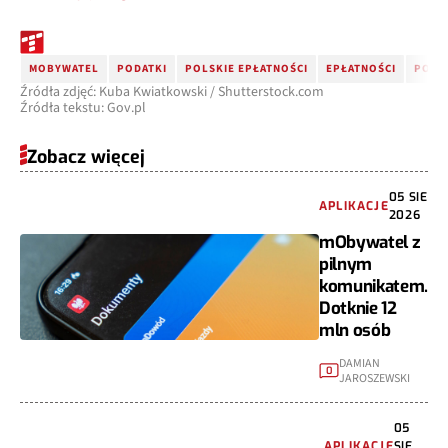
MOBYWATEL
PODATKI
POLSKIE EPŁATNOŚCI
EPŁATNOŚCI
PODA
Źródła zdjęć: Kuba Kwiatkowski / Shutterstock.com
Źródła tekstu: Gov.pl
Zobacz więcej
05 SIE
APLIKACJE
2026
mObywatel z
pilnym
komunikatem.
Dotknie 12
mln osób
DAMIAN
0
JAROSZEWSKI
05
APLIKACJE
SIE