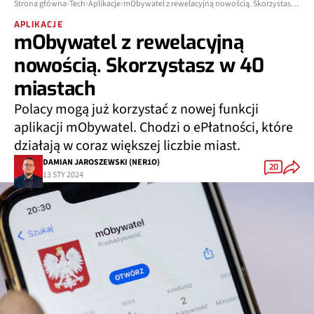
Strona główna
Tech
Aplikacje
mObywatel z rewelacyjną nowością. Skorzystasz w 40 miastach
APLIKACJE
mObywatel z rewelacyjną
nowością. Skorzystasz w 40
miastach
Polacy mogą już korzystać z nowej funkcji
aplikacji mObywatel. Chodzi o ePłatności, które
działają w coraz większej liczbie miast.
DAMIAN JAROSZEWSKI (NER1O)
20
13 STY 2024