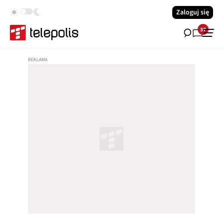
Zaloguj się
37