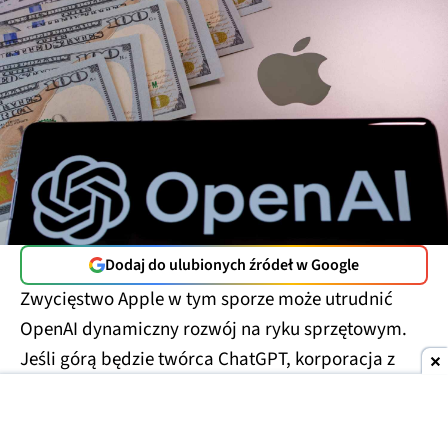
Dodaj do ulubionych źródeł w Google
Zwycięstwo Apple w tym sporze może utrudnić
OpenAI dynamiczny rozwój na ryku sprzętowym.
Jeśli górą będzie twórca ChatGPT, korporacja z
Cupertino zmierzy się z ryzykiem utraty
przynajmniej części klientów.