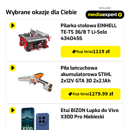
REKLAMA
Wybrane okazje dla Ciebie
Pilarka stołowa EINHELL
TE-TS 36/8 T Li-Solo
4340455
1119 zł
Kup teraz
Piła łańcuchowa
akumulatorowa STIHL
2x12V GTA 30 2x2.1Ah
1279.99 zł
Kup teraz
Etui BIZON Łupka do Vivo
X300 Pro Niebieski