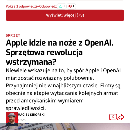
1
1
Pokaż 3 odpowiedzi
Odpowiedz
Wyświetl więcej (+9)
SPRZĘT
Apple idzie na noże z OpenAI.
Sprzętowa rewolucja
wstrzymana?
Niewiele wskazuje na to, by spór Apple i OpenAI
miał zostać rozwiązany polubownie.
Przynajmniej nie w najbliższym czasie. Firmy są
obecnie na etapie wytaczania kolejnych armat
przed amerykańskim wymiarem
sprawiedliwości.
MACIEJ SIKORSKI
0
12:25