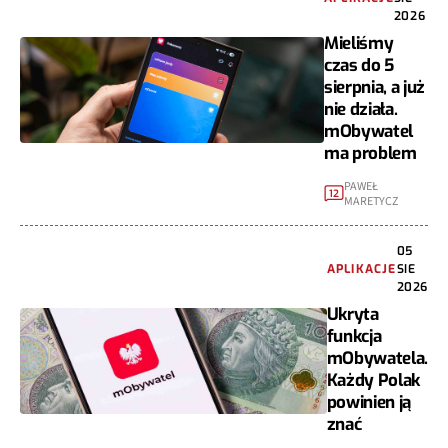
2026
Mieliśmy
czas do 5
sierpnia, a już
nie działa.
mObywatel
ma problem
PAWEŁ
12
MARETYCZ
05
APLIKACJE
SIE
2026
Ukryta
funkcja
mObywatela.
Każdy Polak
powinien ją
znać