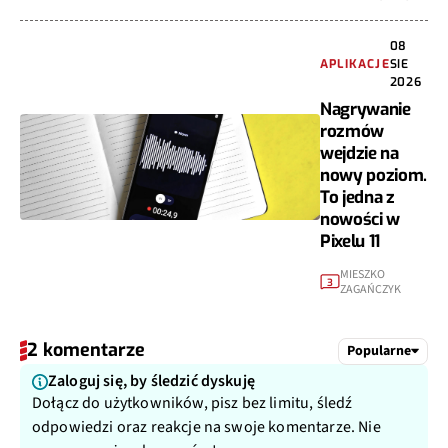
08
APLIKACJE
SIE
2026
Nagrywanie
rozmów
wejdzie na
nowy poziom.
To jedna z
nowości w
Pixelu 11
MIESZKO
3
ZAGAŃCZYK
2 komentarze
Popularne
Zaloguj się, by śledzić dyskuję
Dołącz do użytkowników, pisz bez limitu, śledź
odpowiedzi oraz reakcje na swoje komentarze. Nie