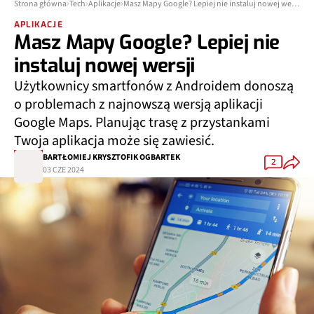
Strona główna
Tech
Aplikacje
Masz Mapy Google? Lepiej nie instaluj nowej wersji
APLIKACJE
Masz Mapy Google? Lepiej nie
instaluj nowej wersji
Użytkownicy smartfonów z Androidem donoszą
o problemach z najnowszą wersją aplikacji
Google Maps. Planując trasę z przystankami
Twoja aplikacja może się zawiesić.
BARTŁOMIEJ KRYSZTOFIK OGBARTEK
2
03 CZE 2024