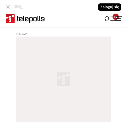
Zaloguj się
11