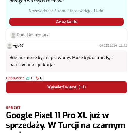
przegap ważnych rozmów!
Możesz dodać 3 komentarze w ciągu 14 dni
Załóż konto
Dodaj komentarz
~gość
04 CZE 2024 · 11:42
Bug nie może być naprawiony. Może być usuniety, a
naprawiona aplikacja.
1
0
Odpowiedz
Wyświetl więcej (+1)
SPRZĘT
Google Pixel 11 Pro XL już w
sprzedaży. W Turcji na czarnym