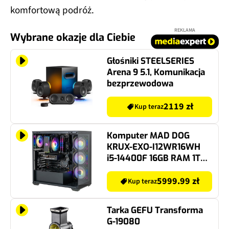
komfortową podróż.
REKLAMA
Wybrane okazje dla Ciebie
Głośniki STEELSERIES
Arena 9 5.1, Komunikacja
bezprzewodowa
2119 zł
Kup teraz
Komputer MAD DOG
KRUX-EXO-I12WR16WH
i5-14400F 16GB RAM 1TB
SSD GeForce RTX5060
DLSS 4.5 Wi-Fi Windows
5999.99 zł
Kup teraz
11 Home
Tarka GEFU Transforma
G-19080