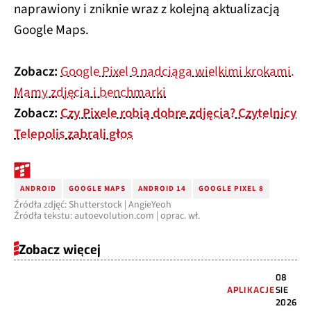
naprawiony i zniknie wraz z kolejną aktualizacją
Google Maps.
Zobacz:
Google Pixel 9 nadciąga wielkimi krokami.
Mamy zdjęcia i benchmarki
Zobacz:
Czy Pixele robią dobre zdjęcia? Czytelnicy
Telepolis zabrali głos
ANDROID
GOOGLE MAPS
ANDROID 14
GOOGLE PIXEL 8
Źródła zdjęć: Shutterstock | AngieYeoh
Źródła tekstu: autoevolution.com | oprac. wł.
Zobacz więcej
08
APLIKACJE
SIE
2026