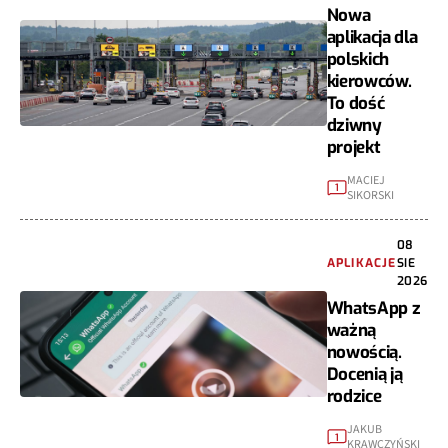
Nowa
aplikacja dla
polskich
kierowców.
To dość
dziwny
projekt
MACIEJ
1
SIKORSKI
08
APLIKACJE
SIE
2026
WhatsApp z
ważną
nowością.
Docenią ją
rodzice
JAKUB
1
KRAWCZYŃSKI