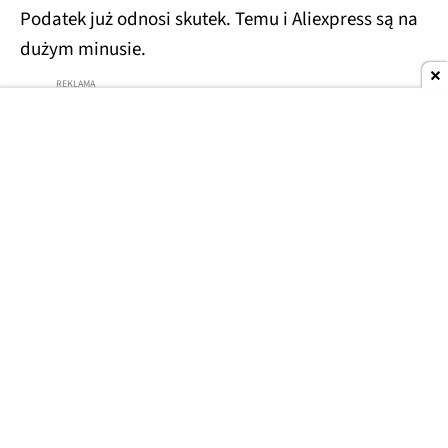
Podatek już odnosi skutek. Temu i Aliexpress są na
dużym minusie.
Temu i Aliexpress ze spadkami
Skuteczność nowej opłaty widać po popularności