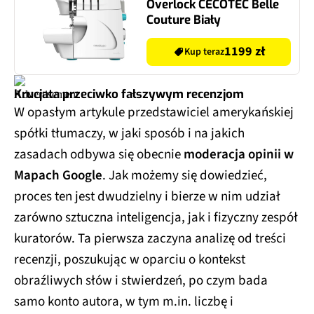
Overlock CECOTEC Belle
Couture Biały
1199 zł
Kup teraz
Krucjata przeciwko fałszywym recenzjom
W opasłym artykule przedstawiciel amerykańskiej
spółki tłumaczy, w jaki sposób i na jakich
zasadach odbywa się obecnie
moderacja opinii w
Mapach Google
. Jak możemy się dowiedzieć,
proces ten jest dwudzielny i bierze w nim udział
zarówno sztuczna inteligencja, jak i fizyczny zespół
kuratorów. Ta pierwsza zaczyna analizę od treści
recenzji, poszukując w oparciu o kontekst
obraźliwych słów i stwierdzeń, po czym bada
samo konto autora, w tym m.in. liczbę i