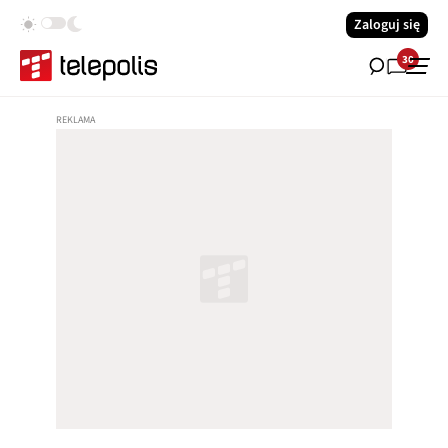
Zaloguj się
30