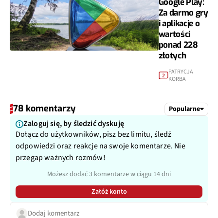
Google Play:
Za darmo gry
i aplikacje o
wartości
ponad 228
złotych
PATRYCJA
2
KORBA
78 komentarzy
Popularne
Zaloguj się, by śledzić dyskuję
Dołącz do użytkowników, pisz bez limitu, śledź
odpowiedzi oraz reakcje na swoje komentarze. Nie
przegap ważnych rozmów!
Możesz dodać 3 komentarze w ciągu 14 dni
Załóż konto
Dodaj komentarz