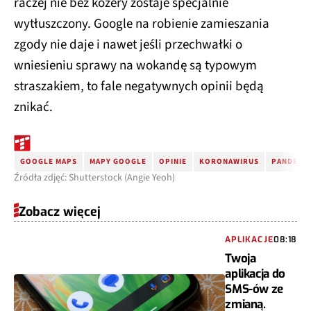
raczej nie bez kozery zostaje specjalnie
wytłuszczony. Google na robienie zamieszania
zgody nie daje i nawet jeśli przechwałki o
wniesieniu sprawy na wokandę są typowym
straszakiem, to fale negatywnych opinii będą
znikać.
GOOGLE MAPS
MAPY GOOGLE
OPINIE
KORONAWIRUS
PANDEMIA
Źródła zdjęć: Shutterstock (Angie Yeoh)
Zobacz więcej
APLIKACJE
08:18
Twoja
aplikacja do
SMS-ów ze
zmianą.