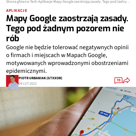
Strona główna
Tech
Aplikacje
Mapy Google zaostrzają zasady. Tego pod żadnym pozorem nie rób
APLIKACJE
Mapy Google zaostrzają zasady.
Tego pod żadnym pozorem nie
rób
Google nie będzie tolerować negatywnych opinii
o firmach i miejscach w Mapach Google,
motywowanych wprowadzonymi obostrzeniami
epidemicznymi.
PIOTR URBANIAK (GTXXOR)
78
04 LUT 2022