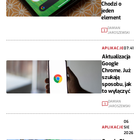
Chodzi o
jeden
element
DAMIAN
1
JAROSZEWSKI
APLIKACJE
07:41
Aktualizacja
Google
Chrome. Już
szukają
sposobu, jak
to wyłączyć
DAMIAN
1
JAROSZEWSKI
06
APLIKACJE
SIE
2026