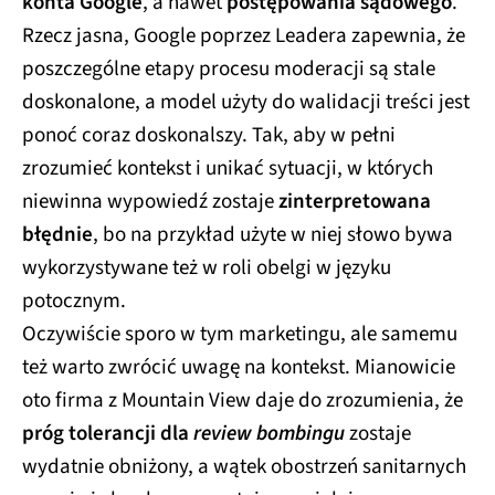
konta Google
, a nawet
postępowania sądowego
.
Rzecz jasna, Google poprzez Leadera zapewnia, że
poszczególne etapy procesu moderacji są stale
doskonalone, a model użyty do walidacji treści jest
ponoć coraz doskonalszy. Tak, aby w pełni
zrozumieć kontekst i unikać sytuacji, w których
niewinna wypowiedź zostaje
zinterpretowana
błędnie
, bo na przykład użyte w niej słowo bywa
wykorzystywane też w roli obelgi w języku
potocznym.
Oczywiście sporo w tym marketingu, ale samemu
też warto zwrócić uwagę na kontekst. Mianowicie
oto firma z Mountain View daje do zrozumienia, że
próg tolerancji dla
review bombingu
zostaje
wydatnie obniżony, a wątek obostrzeń sanitarnych