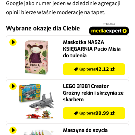
Google jako numer jeden w dziedzinie agregacji
opinii bierze właśnie moderację na tapet.
REKLAMA
Wybrane okazje dla Ciebie
Maskotka NASZA
KSIĘGARNIA Pucio Misia
do tulenia
42.12 zł
Kup teraz
LEGO 31381 Creator
Groźny rekin i skrzynia ze
skarbem
99.99 zł
Kup teraz
Maszyna do szycia