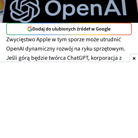
Dodaj do ulubionych źródeł w Google
Zwycięstwo Apple w tym sporze może utrudnić
OpenAI dynamiczny rozwój na ryku sprzętowym.
Jeśli górą będzie twórca ChatGPT, korporacja z
Cupertino zmierzy się z ryzykiem utraty
przynajmniej części klientów.