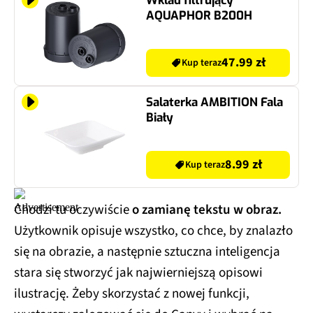
Wkład filtrujący
AQUAPHOR B200H
47.99 zł
Kup teraz
Salaterka AMBITION Fala
Biały
8.99 zł
Kup teraz
Chodzi tu oczywiście
o zamianę tekstu w obraz.
Użytkownik opisuje wszystko, co chce, by znalazło
się na obrazie, a następnie sztuczna inteligencja
stara się stworzyć jak najwierniejszą opisowi
ilustrację. Żeby skorzystać z nowej funkcji,