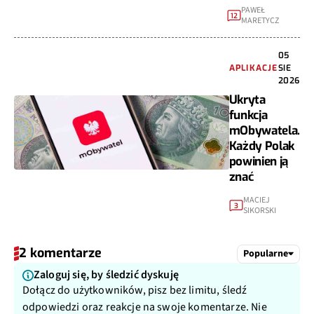
PAWEŁ
12
MARETYCZ
05
APLIKACJE
SIE
2026
Ukryta
funkcja
mObywatela.
Każdy Polak
powinien ją
znać
MACIEJ
3
SIKORSKI
2 komentarze
Popularne
Zaloguj się, by śledzić dyskuję
Dołącz do użytkowników, pisz bez limitu, śledź
odpowiedzi oraz reakcje na swoje komentarze. Nie