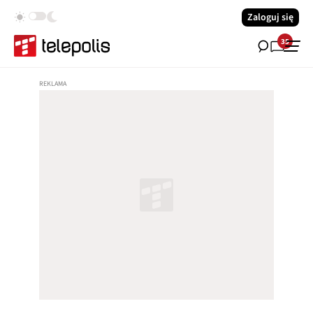
Zaloguj się
35