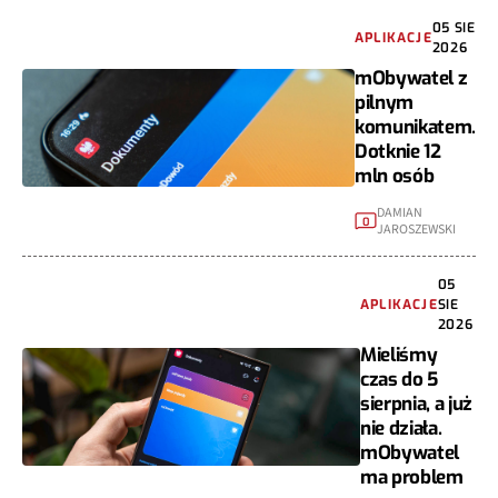
05 SIE
APLIKACJE
2026
mObywatel z
pilnym
komunikatem.
Dotknie 12
mln osób
DAMIAN
0
JAROSZEWSKI
05
APLIKACJE
SIE
2026
Mieliśmy
czas do 5
sierpnia, a już
nie działa.
mObywatel
ma problem