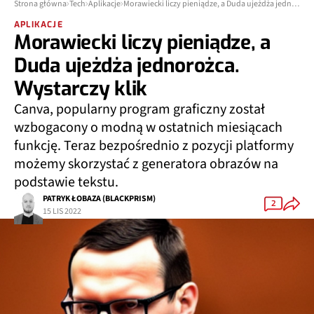
Strona główna
Tech
Aplikacje
Morawiecki liczy pieniądze, a Duda ujeżdża jednorożca. Wystarczy klik
APLIKACJE
Morawiecki liczy pieniądze, a
Duda ujeżdża jednorożca.
Wystarczy klik
Canva, popularny program graficzny został
wzbogacony o modną w ostatnich miesiącach
funkcję. Teraz bezpośrednio z pozycji platformy
możemy skorzystać z generatora obrazów na
podstawie tekstu.
PATRYK ŁOBAZA (BLACKPRISM)
2
15 LIS 2022