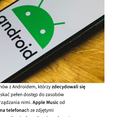
onów z Androidem, którzy
zdecydowali się
zyskać pełen dostęp do zasobów
rządzania nimi.
Apple Music
od
na telefonac
h ze zdjętymi