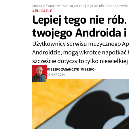
Strona główna
Tech
Aplikacje
Lepiej tego nie rób. Apple sprawdz
APLIKACJE
Lepiej tego nie rób
twojego Androida i
Użytkownicy serwisu muzycznego Apple
Androidzie, mogą wkrótce napotkać t
szczęście dotyczy to tylko niewielkie
MIESZKO ZAGAŃCZYK (MIESZKO)
06 MAR 2024