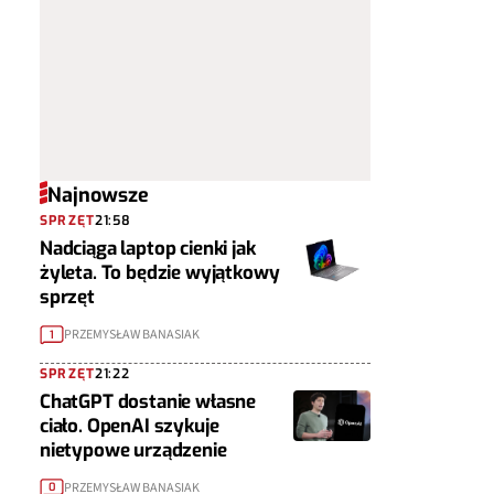
Najnowsze
SPRZĘT
21:58
Nadciąga laptop cienki jak
żyleta. To będzie wyjątkowy
sprzęt
PRZEMYSŁAW BANASIAK
1
SPRZĘT
21:22
ChatGPT dostanie własne
ciało. OpenAI szykuje
nietypowe urządzenie
PRZEMYSŁAW BANASIAK
0