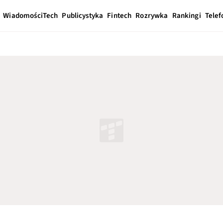
Wiadomości
Tech
Publicystyka
Fintech
Rozrywka
Rankingi
Telef