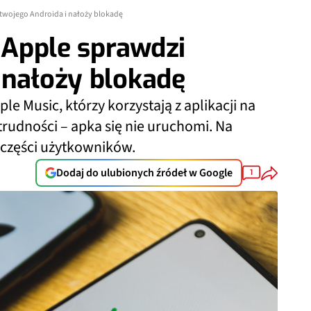
i twojego Androida i nałoży blokadę
. Apple sprawdzi
 nałoży blokadę
 Music, którzy korzystają z aplikacji na
rudności – apka się nie uruchomi. Na
j części użytkowników.
Dodaj do ulubionych źródeł w Google
1