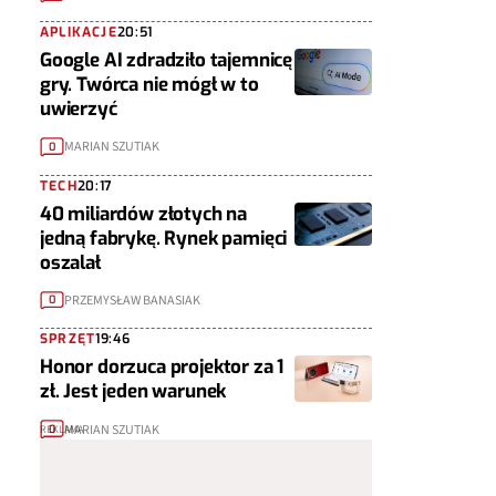
APLIKACJE
20:51
Google AI zdradziło tajemnicę
gry. Twórca nie mógł w to
uwierzyć
MARIAN SZUTIAK
0
TECH
20:17
40 miliardów złotych na
jedną fabrykę. Rynek pamięci
oszalał
PRZEMYSŁAW BANASIAK
0
SPRZĘT
19:46
Honor dorzuca projektor za 1
zł. Jest jeden warunek
MARIAN SZUTIAK
0