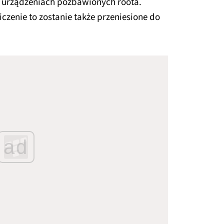
na urządzeniach pozbawionych roota.
czenie to zostanie także przeniesione do
ad