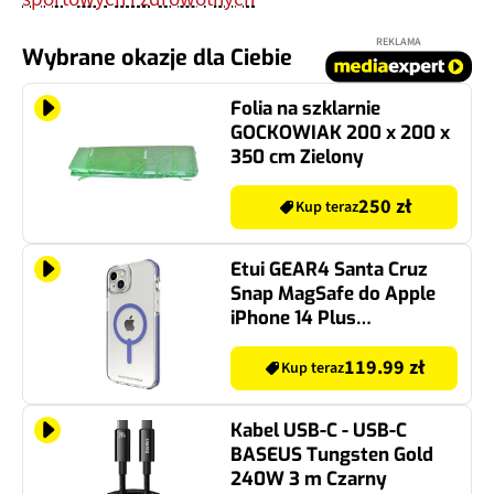
REKLAMA
Wybrane okazje dla Ciebie
Folia na szklarnie
GOCKOWIAK 200 x 200 x
350 cm Zielony
250 zł
Kup teraz
Etui GEAR4 Santa Cruz
Snap MagSafe do Apple
iPhone 14 Plus
Przezroczysto-fioletowy
119.99 zł
Kup teraz
Kabel USB-C - USB-C
BASEUS Tungsten Gold
240W 3 m Czarny