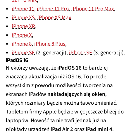
iPhone 11
,
iPhone 11 Pro
,
iPhone 11 Pro Max
,
iPhone XS
,
iPhone XS Max
,
iPhone XR
,
iPhone X
,
iPhone 8
,
iPhone 8 Plus
,
iPhone SE
(2. generacji),
iPhone SE
(3. generacji).
iPadOS 16
Niektórzy uważają, że
iPadOS 16
to bardziej
znacząca aktualizacja niż iOS 16. To przede
wszystkim z powodu możliwości tworzenia na
ekranach iPadów
nakładających się okien
,
których rozmiary będzie można łatwo zmieniać.
Tabletom firmy Apple będzie więc jeszcze bliżej do
laptopów. Nowość ta nie trafi jednak już na
p[okłady urządzeń
iPad Air 2
oraz
iPad mini 4
.