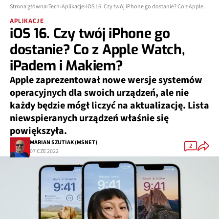
Strona główna
Tech
Aplikacje
iOS 16. Czy twój iPhone go dostanie? Co z Apple Watch, iPadem i Makiem?
APLIKACJE
iOS 16. Czy twój iPhone go
dostanie? Co z Apple Watch,
iPadem i Makiem?
Apple zaprezentował nowe wersje systemów
operacyjnych dla swoich urządzeń, ale nie
każdy będzie mógł liczyć na aktualizację. Lista
niewspieranych urządzeń właśnie się
powiększyła.
MARIAN SZUTIAK (MSNET)
2
07 CZE 2022