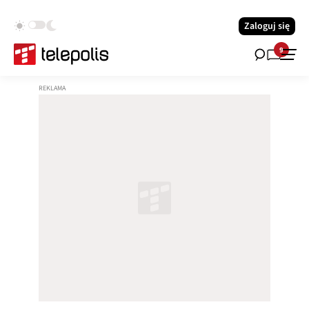
Zaloguj się
9