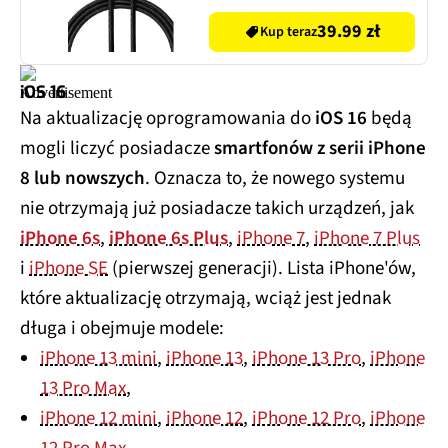
39.99 zł
Kup teraz
iOS 16
Na aktualizację oprogramowania do
iOS 16
będą
mogli liczyć posiadacze
smartfonów z serii iPhone
8 lub nowszych
. Oznacza to, że nowego systemu
nie otrzymają już posiadacze takich urządzeń, jak
iPhone 6s
,
iPhone 6s Plus
,
iPhone 7
,
iPhone 7 Plus
i
iPhone SE
(pierwszej generacji). Lista iPhone'ów,
które aktualizację otrzymają, wciąż jest jednak
długa i obejmuje modele:
iPhone 13 mini
,
iPhone 13
,
iPhone 13 Pro
,
iPhone
13 Pro Max
,
iPhone 12 mini
,
iPhone 12
,
iPhone 12 Pro
,
iPhone
12 Pro Max
,