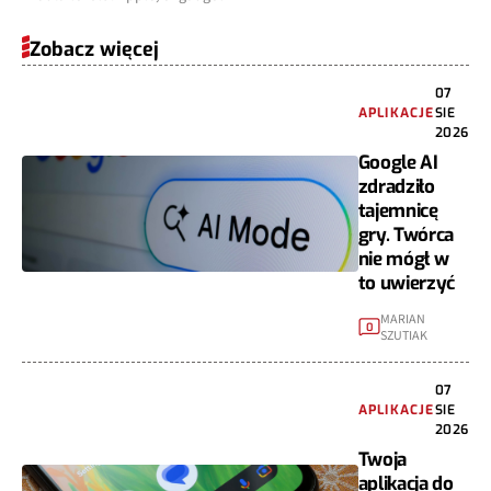
Zobacz więcej
07
APLIKACJE
SIE
2026
Google AI
zdradziło
tajemnicę
gry. Twórca
nie mógł w
to uwierzyć
MARIAN
0
SZUTIAK
07
APLIKACJE
SIE
2026
Twoja
aplikacja do