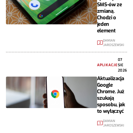
SMS-ów ze
zmianą.
Chodzi o
jeden
element
DAMIAN
2
JAROSZEWSKI
07
APLIKACJE
SIE
2026
Aktualizacja
Google
Chrome. Już
szukają
sposobu, jak
to wyłączyć
DAMIAN
1
JAROSZEWSKI