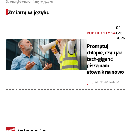
Strona główna
zmiany w języku
Zmiany w języku
04
PUBLICYSTYKA
CZE
2026
Promptuj
chłopie, czyli jak
tech-giganci
piszą nam
słownik na nowo
PATRYCJA KORBA
1