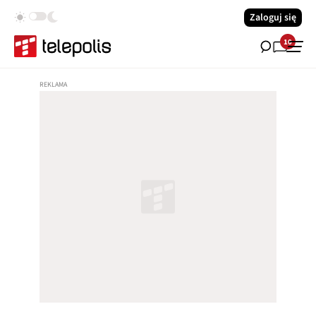
Zaloguj się
10