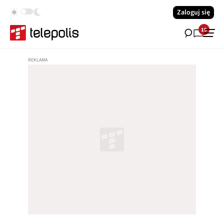
Zaloguj się
19