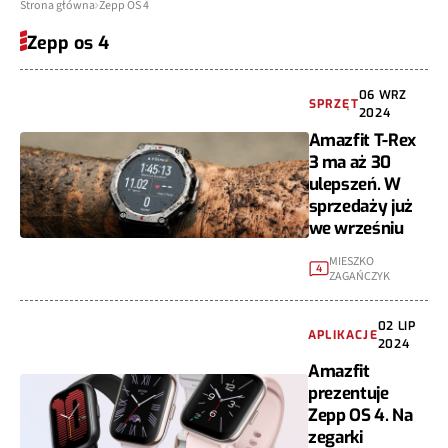
Strona główna
Zepp OS 4
Zepp os 4
06 WRZ
SPRZĘT
2024
Amazfit T-Rex
3 ma aż 30
ulepszeń. W
sprzedaży już
we wrześniu
MIESZKO
4
ZAGAŃCZYK
02 LIP
APLIKACJE
2024
Amazfit
prezentuje
Zepp OS 4. Na
zegarki