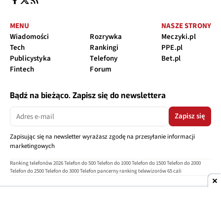
MENU
NASZE STRONY
Wiadomości
Rozrywka
Meczyki.pl
Tech
Rankingi
PPE.pl
Publicystyka
Telefony
Bet.pl
Fintech
Forum
Bądź na bieżąco. Zapisz się do newslettera
Zapisz się
Zapisując się na newsletter wyrażasz zgodę na przesyłanie informacji
marketingowych
Ranking telefonów 2026
Telefon do 500
Telefon do 1000
Telefon do 1500
Telefon do 2000
Telefon do 2500
Telefon do 3000
Telefon pancerny
ranking telewizorów 65 cali
O nas
Reklama
Regulamin
Polityka prywatności
Kontakt
Ustawienia prywatności