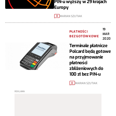
PIN-u wyższy w 29 krajach
Europy
MARIAN SZUTIAK
0
19
PŁATNOŚCI
MAR
BEZGOTÓWKOWE
2020
Terminale płatnicze
Polcard będą gotowe
na przyjmowanie
płatności
zbliżeniowych do
100 zł bez PIN-u
MARIAN SZUTIAK
0