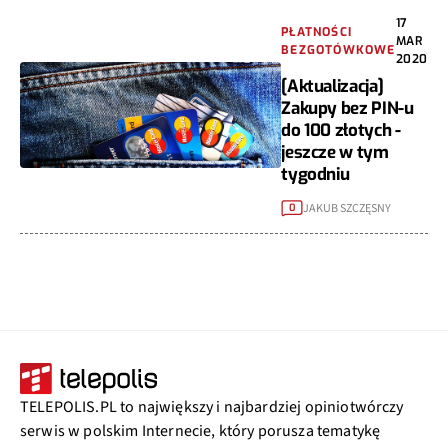
17
PŁATNOŚCI
MAR
BEZGOTÓWKOWE
2020
[Aktualizacja]
Zakupy bez PIN-u
do 100 złotych -
jeszcze w tym
tygodniu
JAKUB SZCZĘSNY
0
TELEPOLIS.PL to największy i najbardziej opiniotwórczy
serwis w polskim Internecie, który porusza tematykę