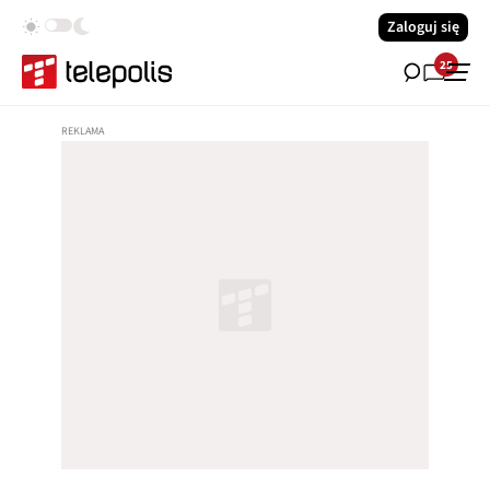
Zaloguj się
25