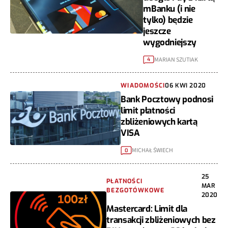
mBanku (i nie
tylko) będzie
jeszcze
wygodniejszy
MARIAN SZUTIAK
4
WIADOMOŚCI
06 KWI 2020
Bank Pocztowy podnosi
limit płatności
zbliżeniowych kartą
VISA
MICHAŁ ŚWIECH
0
25
PŁATNOŚCI
MAR
BEZGOTÓWKOWE
2020
Mastercard: Limit dla
transakcji zbliżeniowych bez