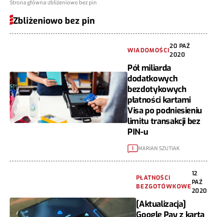
Strona główna
zbliżeniowo bez pin
Zbliżeniowo bez pin
20 PAŹ
WIADOMOŚCI
2020
Pół miliarda
dodatkowych
bezdotykowych
płatności kartami
Visa po podniesieniu
limitu transakcji bez
PIN-u
MARIAN SZUTIAK
1
12
PŁATNOŚCI
PAŹ
BEZGOTÓWKOWE
2020
[Aktualizacja]
Google Pay z kartą