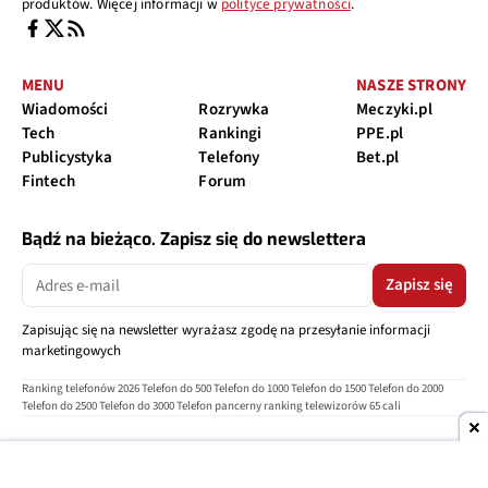
produktów. Więcej informacji w
polityce prywatności
.
MENU
NASZE STRONY
Wiadomości
Rozrywka
Meczyki.pl
Tech
Rankingi
PPE.pl
Publicystyka
Telefony
Bet.pl
Fintech
Forum
Bądź na bieżąco. Zapisz się do newslettera
Zapisz się
Zapisując się na newsletter wyrażasz zgodę na przesyłanie informacji
marketingowych
Ranking telefonów 2026
Telefon do 500
Telefon do 1000
Telefon do 1500
Telefon do 2000
Telefon do 2500
Telefon do 3000
Telefon pancerny
ranking telewizorów 65 cali
O nas
Reklama
Regulamin
Polityka prywatności
Kontakt
Ustawienia prywatności