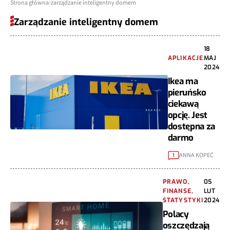
Strona główna
zarządzanie inteligentny domem
Zarządzanie inteligentny domem
18
APLIKACJE
MAJ
2024
Ikea ma
pieruńsko
ciekawą
opcję. Jest
dostępna za
darmo
ANNA KOPEĆ
1
PRAWO,
05
FINANSE,
LUT
STATYSTYKI
2024
Polacy
oszczędzają