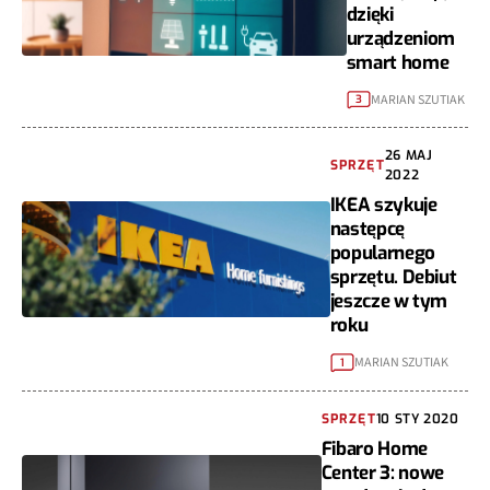
dzięki
urządzeniom
smart home
MARIAN SZUTIAK
3
26 MAJ
SPRZĘT
2022
IKEA szykuje
następcę
popularnego
sprzętu. Debiut
jeszcze w tym
roku
MARIAN SZUTIAK
1
SPRZĘT
10 STY 2020
Fibaro Home
Center 3: nowe