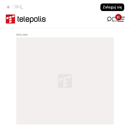
Zaloguj się
30