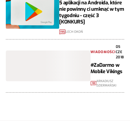
5 aplikacji na Androida, które
nie powinny ci umknąć w tym
tygodniu - część 3
[KONKURS]
LECH OKOŃ
195
05
WIADOMOŚCI
CZE
2018
#ZaDarmo w
Mobile Vikings
ARKADIUSZ
18
DZIERMAŃSKI