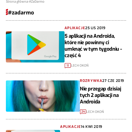
Strona główna
#ZaDarmo
#zadarmo
APLIKACJE
25 LIS 2019
5 aplikacji na Androida,
które nie powinny ci
umknąć w tym tygodniu -
część 4
LECH OKOŃ
11
ROZRYWKA
27 CZE 2019
Nie przegap dzisiaj
tych 2 aplikacji na
Androida
LECH OKOŃ
24
APLIKACJE
14 KWI 2019