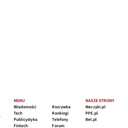
MENU
NASZE STRONY
Wiadomości
Rozrywka
Meczyki.pl
Tech
Rankingi
PPE.pl
y
Publicystyka
Telefony
Bet.pl
Fintech
Forum