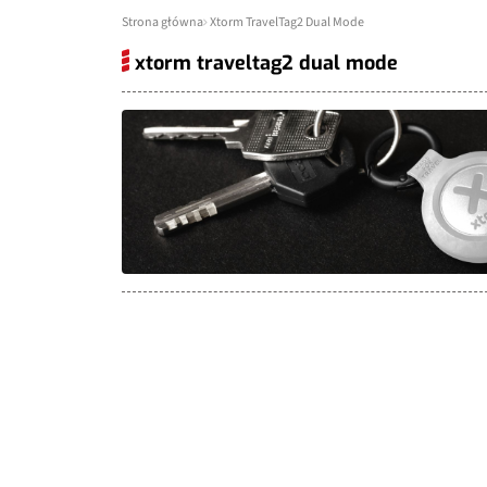
Strona główna
Xtorm TravelTag2 Dual Mode
xtorm traveltag2 dual mode