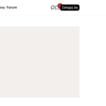
5
ony
Forum
Zaloguj się