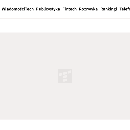
Wiadomości
Tech
Publicystyka
Fintech
Rozrywka
Rankingi
Telef