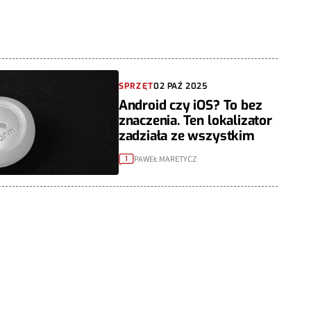
SPRZĘT
02 PAŹ 2025
Android czy iOS? To bez
znaczenia. Ten lokalizator
zadziała ze wszystkim
PAWEŁ MARETYCZ
1