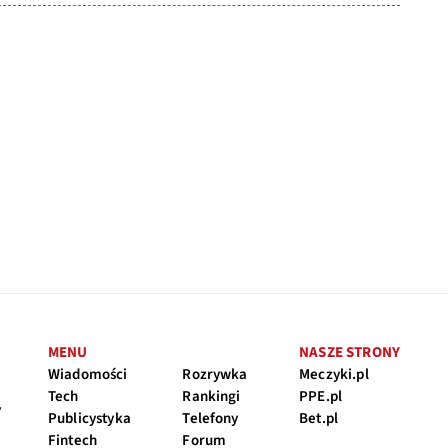
MENU
NASZE STRONY
Wiadomości
Rozrywka
Meczyki.pl
Tech
Rankingi
PPE.pl
y
Publicystyka
Telefony
Bet.pl
Fintech
Forum