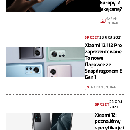
Europy. Z
jaką ceną?
MARIAN
2
SZUTIAK
SPRZĘT
28 GRU 2021
Xiaomi 12 i 12 Pro
zaprezentowane.
To nowe
flagowce ze
Snapdragonem 8
Gen 1
MARIAN SZUTIAK
9
23 GRU
SPRZĘT
2021
Xiaomi 12:
poznaliśmy
specyfikację i