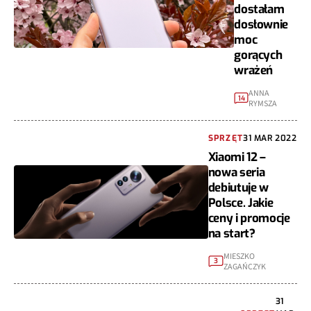
dostałam
dosłownie
moc
gorących
wrażeń
ANNA
14
RYMSZA
SPRZĘT
31 MAR 2022
Xiaomi 12 –
nowa seria
debiutuje w
Polsce. Jakie
ceny i promocje
na start?
MIESZKO
3
ZAGAŃCZYK
31