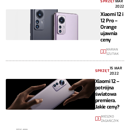
SPRZĘT
MAR
2022
Xiaomi 12 i
12 Pro –
Orange
ujawnia
ceny
MARIAN
2
SZUTIAK
15 MAR
SPRZĘT
2022
Xiaomi 12 –
potrójna
światowa
premiera.
Jakie ceny?
MIESZKO
3
ZAGAŃCZYK