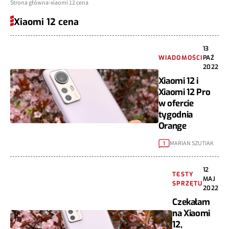
Strona główna
xiaomi 12 cena
Xiaomi 12 cena
13
WIADOMOŚCI
PAŹ
2022
Xiaomi 12 i
Xiaomi 12 Pro
w ofercie
tygodnia
Orange
MARIAN SZUTIAK
1
12
TESTY
MAJ
SPRZĘTU
2022
Czekałam
na Xiaomi
12,