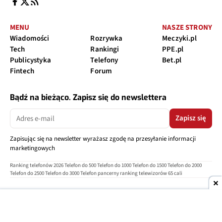
MENU
NASZE STRONY
Wiadomości
Rozrywka
Meczyki.pl
Tech
Rankingi
PPE.pl
Publicystyka
Telefony
Bet.pl
Fintech
Forum
Bądź na bieżąco. Zapisz się do newslettera
Zapisz się
Zapisując się na newsletter wyrażasz zgodę na przesyłanie informacji
marketingowych
Ranking telefonów 2026
Telefon do 500
Telefon do 1000
Telefon do 1500
Telefon do 2000
Telefon do 2500
Telefon do 3000
Telefon pancerny
ranking telewizorów 65 cali
O nas
Reklama
Regulamin
Polityka prywatności
Kontakt
Ustawienia prywatności