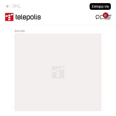
Zaloguj się
33