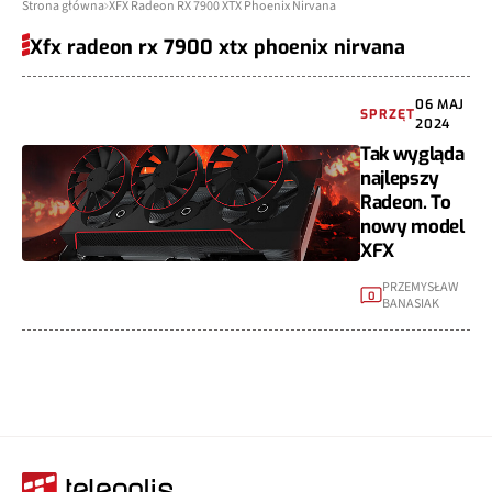
Strona główna
XFX Radeon RX 7900 XTX Phoenix Nirvana
Xfx radeon rx 7900 xtx phoenix nirvana
06 MAJ
SPRZĘT
2024
Tak wygląda
najlepszy
Radeon. To
nowy model
XFX
PRZEMYSŁAW
0
BANASIAK