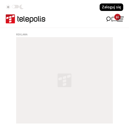
Zaloguj się
10