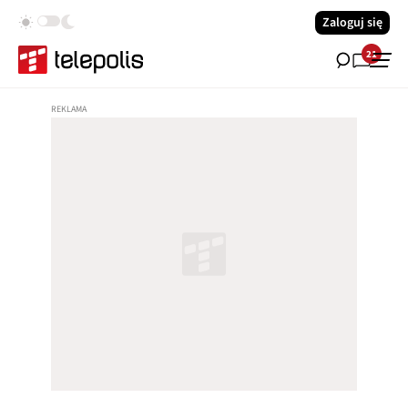
Zaloguj się
21