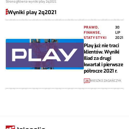
Strona główna
wyniki play 2q2021
Wyniki play 2q2021
PRAWO,
30
FINANSE,
LIP
STATYSTYKI
2021
Play już nie traci
klientów. Wyniki
Iliad za drugi
kwartał i pierwsze
półrocze 2021 r.
MIESZKO ZAGAŃCZYK
26