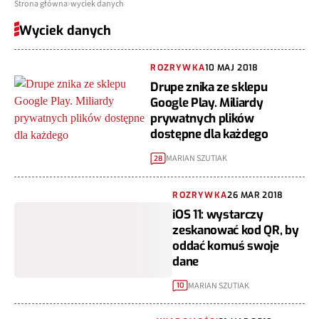
Strona główna
wyciek danych
Wyciek danych
ROZRYWKA
10 MAJ 2018
Drupe znika ze sklepu
Google Play. Miliardy
prywatnych plików
dostępne dla każdego
MARIAN SZUTIAK
28
ROZRYWKA
26 MAR 2018
iOS 11: wystarczy
zeskanować kod QR, by
oddać komuś swoje
dane
MARIAN SZUTIAK
10