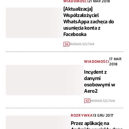
WIADOMOŚCI
21 MAR 2018
[Aktualizacja]
Współzałożyciel
WhatsAppa zachęca do
usunięcia konta z
Facebooka
MARIAN SZUTIAK
34
17 MAR
WIADOMOŚCI
2018
Incydent z
danymi
osobowymi w
Aero2
MARIAN SZUTIAK
42
ROZRYWKA
13 GRU 2017
Przez aplikację na