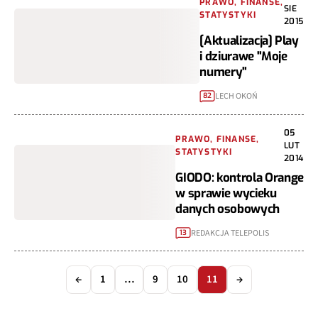
PRAWO, FINANSE,
SIE
STATYSTYKI
2015
[Aktualizacja] Play
i dziurawe "Moje
numery"
LECH OKOŃ
82
05
PRAWO, FINANSE,
LUT
STATYSTYKI
2014
GIODO: kontrola Orange
w sprawie wycieku
danych osobowych
REDAKCJA TELEPOLIS
13
←
1
…
9
10
11
→