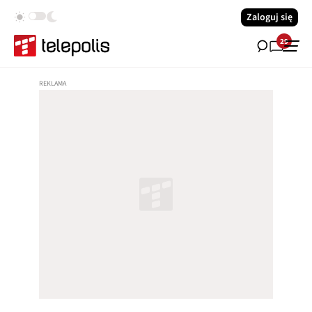
Zaloguj się
29