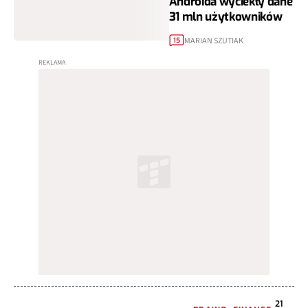
Androida wyciekły dane
31 mln użytkowników
MARIAN SZUTIAK
15
21