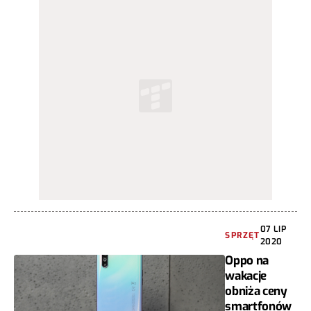
07 LIP
SPRZĘT
2020
Oppo na
wakacje
obniża ceny
smartfonów