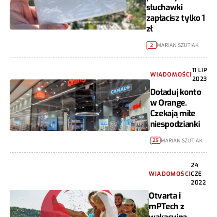
słuchawki
zapłacisz tylko 1
zł
MARIAN SZUTIAK
2
11 LIP
WIADOMOŚCI
2023
Doładuj konto
w Orange.
Czekają miłe
niespodzianki
MARIAN SZUTIAK
25
24
WIADOMOŚCI
CZE
2022
Otvarta i
mPTech z