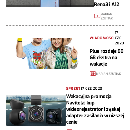
Reno3 i A12
MARIAN
3
SZUTIAK
17
WIADOMOŚCI
CZE
2020
Plus rozdaje 60
GB ekstra na
wakacje
MARIAN SZUTIAK
39
SPRZĘT
17 CZE 2020
Wakacyjna promocja
Navitela: kup
wideorejestrator i zyskaj
adapter zasilania w niższej
cenie