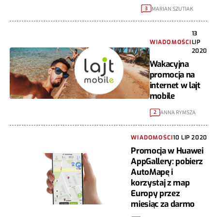
MARIAN SZUTIAK
3
13
WIADOMOŚCI
LIP
2020
Wakacyjna
promocja na
internet w lajt
mobile
ANNA RYMSZA
2
WIADOMOŚCI
10 LIP 2020
Promocja w Huawei
AppGallery: pobierz
AutoMapę i
korzystaj z map
Europy przez
miesiąc za darmo