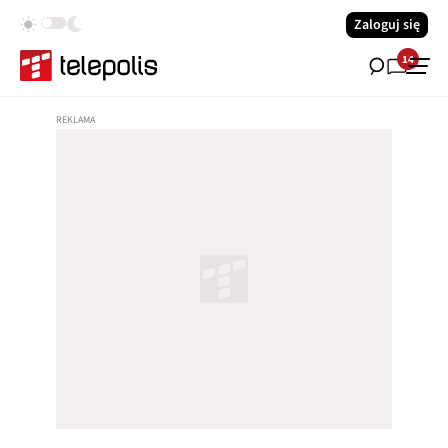
Zaloguj się
14