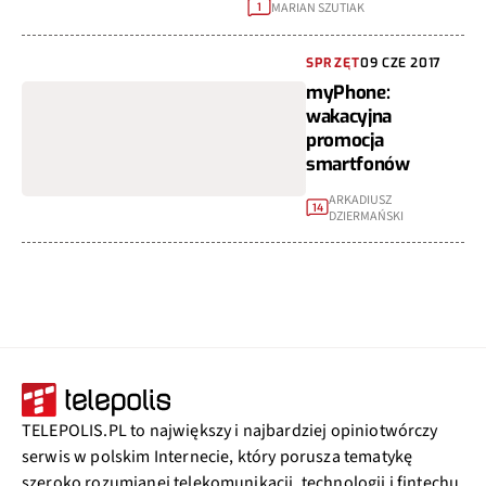
MARIAN SZUTIAK
1
SPRZĘT
09 CZE 2017
myPhone:
wakacyjna
promocja
smartfonów
ARKADIUSZ
14
DZIERMAŃSKI
TELEPOLIS.PL to największy i najbardziej opiniotwórczy
serwis w polskim Internecie, który porusza tematykę
szeroko rozumianej telekomunikacji, technologii i fintechu.