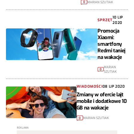
MARIAN SZUTIAK
0
10 LIP
SPRZĘT
2020
Promocja
Xiaomi:
smartfony
Redmi taniej
na wakacje
MARIAN
0
SZUTIAK
WIADOMOŚCI
08 LIP 2020
Zmiany w ofercie lajt
mobile i dodatkowe 10
GB na wakacje
MARIAN SZUTIAK
0