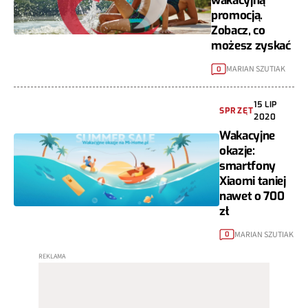
wakacyjną
promocją.
Zobacz, co
możesz zyskać
MARIAN SZUTIAK
0
15 LIP
SPRZĘT
2020
Wakacyjne
okazje:
smartfony
Xiaomi taniej
nawet o 700
zł
MARIAN SZUTIAK
0