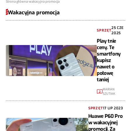
Strona główna
wakacyjna promocja
Wakacyjna promocja
25 CZE
SPRZĘT
2025
Play tnie
ceny. Te
smartfony
kupisz
nawet o
połowę
taniej
MARIAN
2
SZUTIAK
SPRZĘT
17 LIP 2023
Huawe P60 Pro
w wakacyjnej
promocji. Za