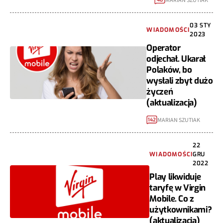
MARIAN SZUTIAK
03 STY
WIADOMOŚCI
2023
Operator
odjechał. Ukarał
Polaków, bo
wysłali zbyt dużo
życzeń
(aktualizacja)
MARIAN SZUTIAK
142
22
WIADOMOŚCI
GRU
2022
Play likwiduje
taryfę w Virgin
Mobile. Co z
użytkownikami?
(aktualizacja)