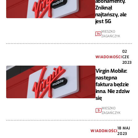
abonamenty.
Zniknął
najtańszy, ale
jest 5G
MIESZKO
14
ZAGAŃCZYK
02
WIADOMOŚCI
CZE
2023
Virgin Mobile:
następna
faktura będzie
inna. Nie zdziw
się
MIESZKO
9
ZAGAŃCZYK
18 MAJ
WIADOMOŚCI
2023