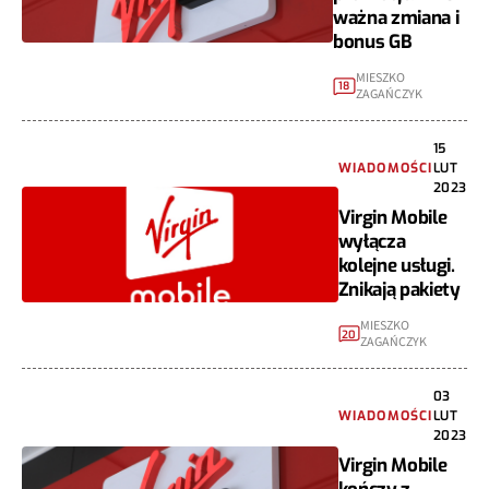
ważna zmiana i
bonus GB
MIESZKO
18
ZAGAŃCZYK
15
WIADOMOŚCI
LUT
2023
Virgin Mobile
wyłącza
kolejne usługi.
Znikają pakiety
MIESZKO
20
ZAGAŃCZYK
03
WIADOMOŚCI
LUT
2023
Virgin Mobile