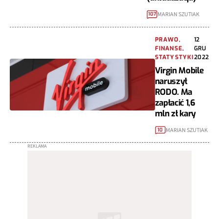
MARIAN SZUTIAK
107
PRAWO,
12
FINANSE,
GRU
STATYSTYKI
2022
Virgin Mobile
naruszył
RODO. Ma
zapłacić 1,6
mln zł kary
MARIAN SZUTIAK
10