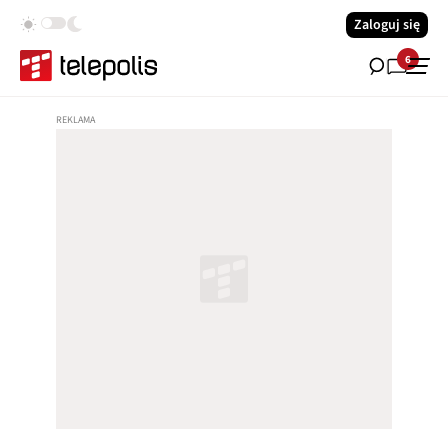
Zaloguj się
6