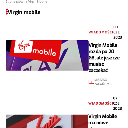
Strona główna
Virgin Mobile
Virgin mobile
09
WIADOMOŚCI
CZE
2023
Virgin Mobile
rozda po 20
GB, ale jeszcze
musisz
zaczekać
MIESZKO
3
ZAGAŃCZYK
07
WIADOMOŚCI
CZE
2023
Virgin Mobile
ma nowe