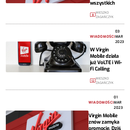
wszystkich
MIESZKO
8
ZAGAŃCZYK
03
WIADOMOŚCI
MAR
2023
W Virgin
Mobile działa
już VoLTE i Wi-
Fi Calling
MIESZKO
12
ZAGAŃCZYK
01
WIADOMOŚCI
MAR
2023
Virgin Mobile
znów zamyka
promocje. Dziś