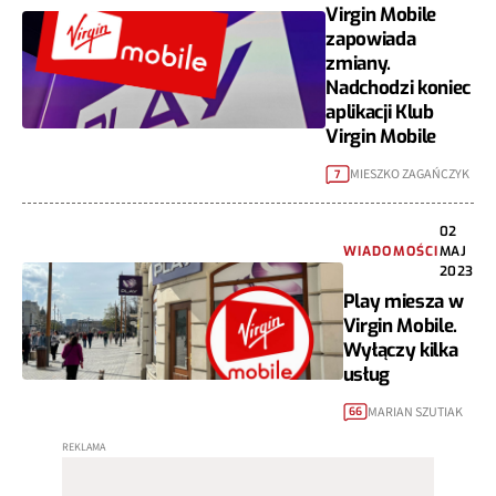
Virgin Mobile
zapowiada
zmiany.
Nadchodzi koniec
aplikacji Klub
Virgin Mobile
MIESZKO ZAGAŃCZYK
7
02
WIADOMOŚCI
MAJ
2023
Play miesza w
Virgin Mobile.
Wyłączy kilka
usług
MARIAN SZUTIAK
66