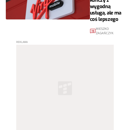
kończy z
wygodną
usługą, ale ma
coś lepszego
MIESZKO
19
ZAGAŃCZYK