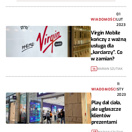
01
WIADOMOŚCI
LUT
2023
Virgin Mobile
kończy z ważną
usługą dla
„karciarzy”. Co
w zamian?
MARIAN SZUTIAK
14
11
WIADOMOŚCI
STY
2023
Play dał ciała,
ale ugłaszcze
klientów
prezentami
48