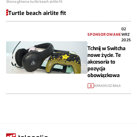
Strona główna
turtle beach airlite fit
Turtle beach airlite fit
02
SPONSOROWANE
WRZ
2025
Tchnij w Switcha
nowe życie. Te
akcesoria to
pozycja
obowiązkowa
ARKADIUSZ BAŁA
0