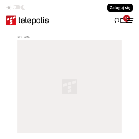
Zaloguj się
40