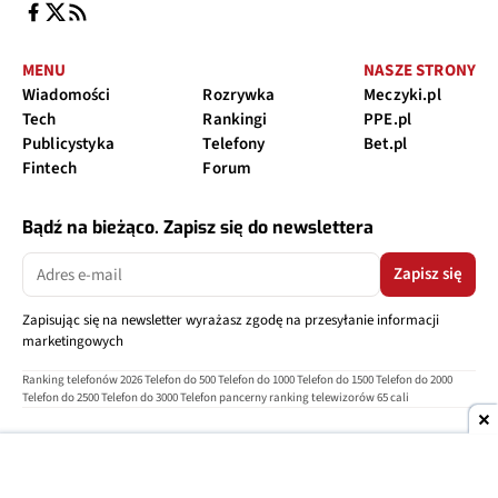
MENU
NASZE STRONY
Wiadomości
Rozrywka
Meczyki.pl
Tech
Rankingi
PPE.pl
Publicystyka
Telefony
Bet.pl
Fintech
Forum
Bądź na bieżąco. Zapisz się do newslettera
Zapisz się
Zapisując się na newsletter wyrażasz zgodę na przesyłanie informacji
marketingowych
Ranking telefonów 2026
Telefon do 500
Telefon do 1000
Telefon do 1500
Telefon do 2000
Telefon do 2500
Telefon do 3000
Telefon pancerny
ranking telewizorów 65 cali
O nas
Reklama
Regulamin
Polityka prywatności
Kontakt
Ustawienia prywatności