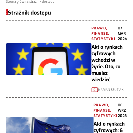
Strona główna
strażnik dostępu
Strażnik dostępu
PRAWO,
07
FINANSE,
MAR
STATYSTYKI
2024
Akt o rynkach
cyfrowych
wchodzi w
życie. Oto, co
musisz
wiedzieć
MARIAN SZUTIAK
0
PRAWO,
06
FINANSE,
WRZ
STATYSTYKI
2023
Akt o rynkach
cyfrowych: 6