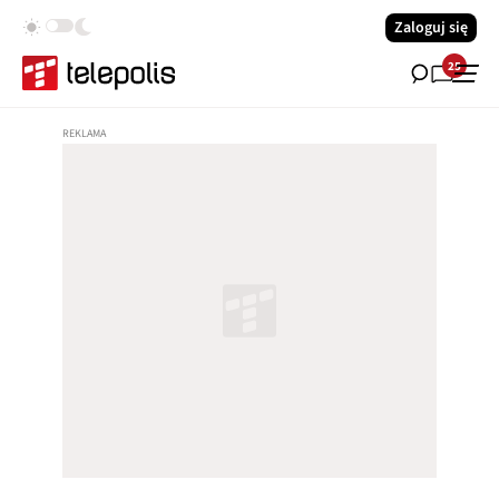
Zaloguj się
25