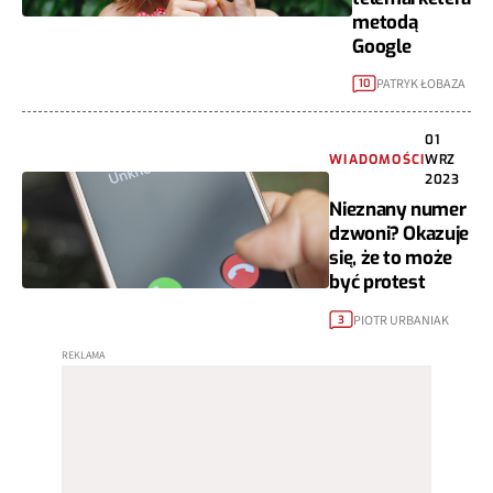
metodą
Google
PATRYK ŁOBAZA
10
01
WIADOMOŚCI
WRZ
2023
Nieznany numer
dzwoni? Okazuje
się, że to może
być protest
PIOTR URBANIAK
3