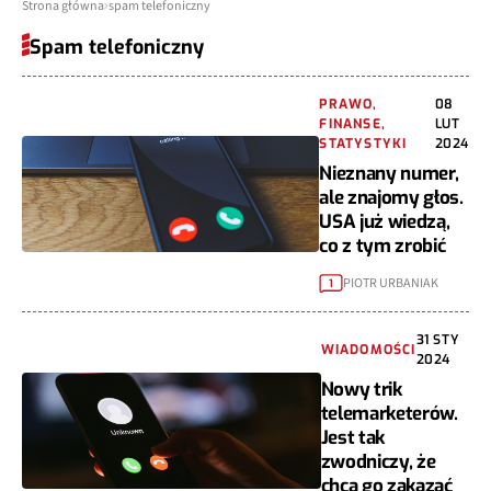
Strona główna
spam telefoniczny
Spam telefoniczny
PRAWO,
08
FINANSE,
LUT
STATYSTYKI
2024
Nieznany numer,
ale znajomy głos.
USA już wiedzą,
co z tym zrobić
PIOTR URBANIAK
1
31 STY
WIADOMOŚCI
2024
Nowy trik
telemarketerów.
Jest tak
zwodniczy, że
chcą go zakazać