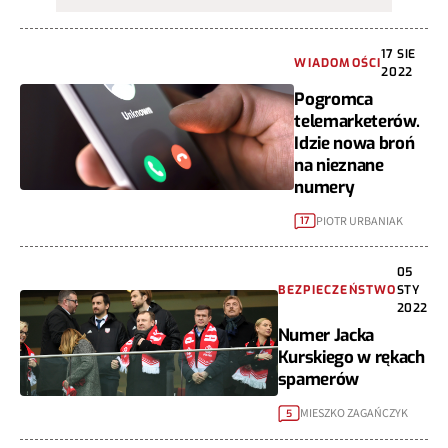
17 SIE
WIADOMOŚCI
2022
Pogromca
telemarketerów.
Idzie nowa broń
na nieznane
numery
PIOTR URBANIAK
17
05
BEZPIECZEŃSTWO
STY
2022
Numer Jacka
Kurskiego w rękach
spamerów
MIESZKO ZAGAŃCZYK
5