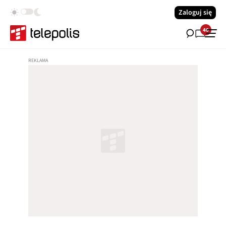
Zaloguj się
40