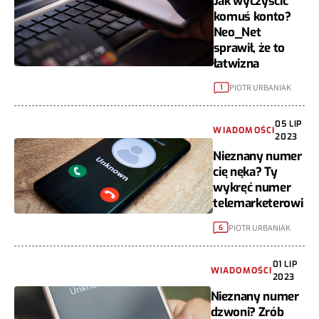
Jak wyczyścić
komuś konto?
Neo_Net
sprawił, że to
łatwizna
PIOTR URBANIAK
1
05 LIP
WIADOMOŚCI
2023
Nieznany numer
cię nęka? Ty
wykręć numer
telemarketerowi
PIOTR URBANIAK
6
01 LIP
WIADOMOŚCI
2023
Nieznany numer
dzwoni? Zrób