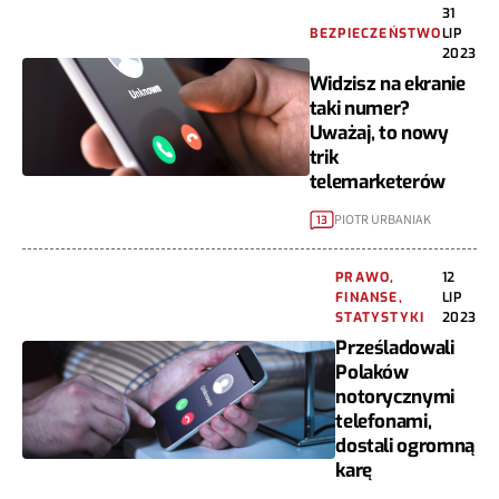
31
BEZPIECZEŃSTWO
LIP
2023
Widzisz na ekranie
taki numer?
Uważaj, to nowy
trik
telemarketerów
PIOTR URBANIAK
13
PRAWO,
12
FINANSE,
LIP
STATYSTYKI
2023
Prześladowali
Polaków
notorycznymi
telefonami,
dostali ogromną
karę