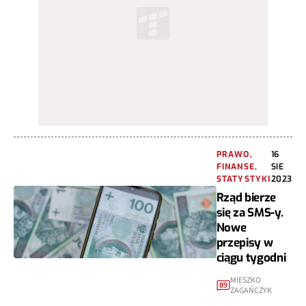
PRAWO,
16
FINANSE,
SIE
STATYSTYKI
2023
Rząd bierze
się za SMS-y.
Nowe
przepisy w
ciągu tygodni
MIESZKO
89
ZAGAŃCZYK