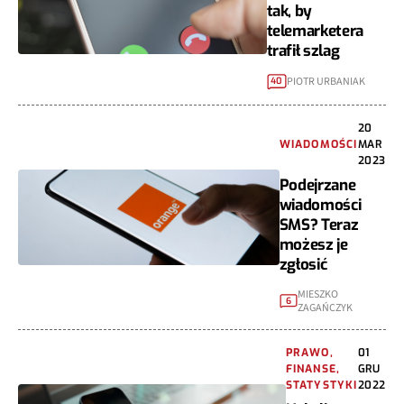
tak, by
telemarketera
trafił szlag
PIOTR URBANIAK
40
20
WIADOMOŚCI
MAR
2023
Podejrzane
wiadomości
SMS? Teraz
możesz je
zgłosić
MIESZKO
6
ZAGAŃCZYK
PRAWO,
01
FINANSE,
GRU
STATYSTYKI
2022