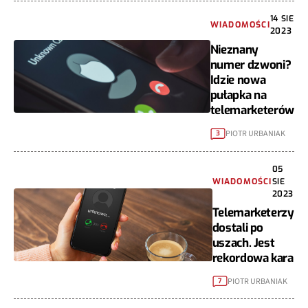
14 SIE
WIADOMOŚCI
2023
Nieznany
numer dzwoni?
Idzie nowa
pułapka na
telemarketerów
PIOTR URBANIAK
3
05
WIADOMOŚCI
SIE
2023
Telemarketerzy
dostali po
uszach. Jest
rekordowa kara
PIOTR URBANIAK
7