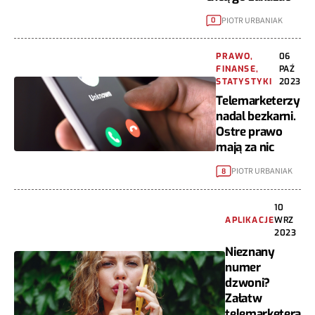
PIOTR URBANIAK
0
PRAWO,
06
FINANSE,
PAŹ
STATYSTYKI
2023
Telemarketerzy
nadal bezkarni.
Ostre prawo
mają za nic
PIOTR URBANIAK
8
10
APLIKACJE
WRZ
2023
Nieznany
numer
dzwoni?
Załatw
telemarketera