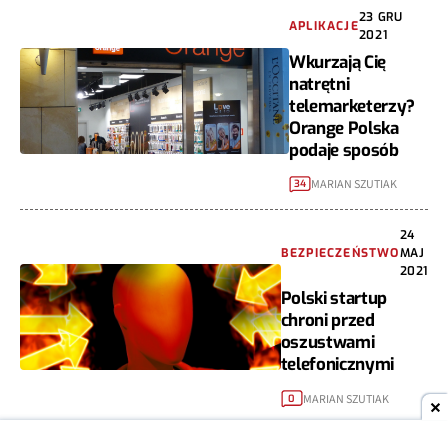
23 GRU
APLIKACJE
2021
Wkurzają Cię
natrętni
telemarketerzy?
Orange Polska
podaje sposób
MARIAN SZUTIAK
34
24
BEZPIECZEŃSTWO
MAJ
2021
Polski startup
chroni przed
oszustwami
telefonicznymi
MARIAN SZUTIAK
0