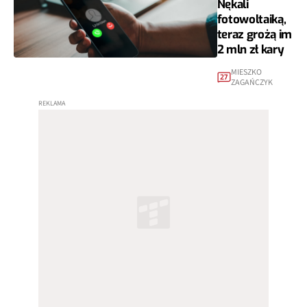
Nękali
fotowoltaiką,
teraz grożą im
2 mln zł kary
MIESZKO
27
ZAGAŃCZYK