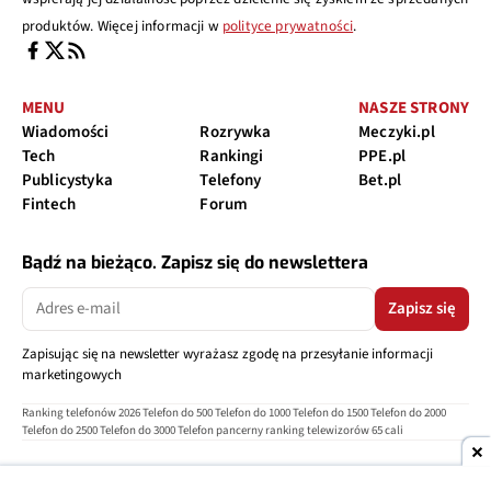
produktów. Więcej informacji w
polityce prywatności
.
MENU
NASZE STRONY
Wiadomości
Rozrywka
Meczyki.pl
Tech
Rankingi
PPE.pl
Publicystyka
Telefony
Bet.pl
Fintech
Forum
Bądź na bieżąco. Zapisz się do newslettera
Zapisz się
Zapisując się na newsletter wyrażasz zgodę na przesyłanie informacji
marketingowych
Ranking telefonów 2026
Telefon do 500
Telefon do 1000
Telefon do 1500
Telefon do 2000
Telefon do 2500
Telefon do 3000
Telefon pancerny
ranking telewizorów 65 cali
O nas
Reklama
Regulamin
Polityka prywatności
Kontakt