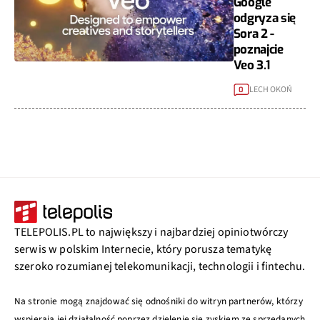
Google
odgryza się
Sora 2 -
poznajcie
Veo 3.1
LECH OKOŃ
0
TELEPOLIS.PL to największy i najbardziej opiniotwórczy
serwis w polskim Internecie, który porusza tematykę
szeroko rozumianej telekomunikacji, technologii i fintechu.
Na stronie mogą znajdować się odnośniki do witryn partnerów, którzy
wspierają jej działalność poprzez dzielenie się zyskiem ze sprzedanych