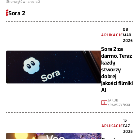
Strona główna
sora 2
Sora 2
08
APLIKACJE
MAR
2026
Sora 2 za
darmo. Teraz
każdy
stworzy
dobrej
jakości filmiki
AI
JAKUB
3
KRAWCZYŃSKI
15
APLIKACJE
PAŹ
2025