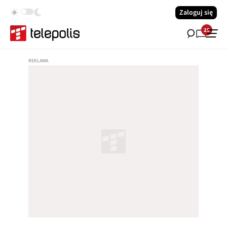
Zaloguj się
25