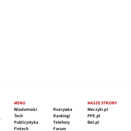
MENU
NASZE STRONY
Wiadomości
Rozrywka
Meczyki.pl
Tech
Rankingi
PPE.pl
y
Publicystyka
Telefony
Bet.pl
Fintech
Forum