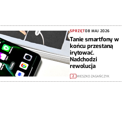
SPRZĘT
08 MAJ 2026
Tanie smartfony w
końcu przestaną
irytować.
Nadchodzi
rewolucja
MIESZKO ZAGAŃCZYK
2