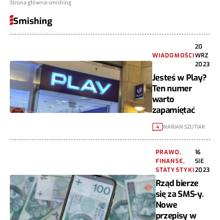
Strona główna
smishing
Smishing
20
WIADOMOŚCI
WRZ
2023
Jesteś w Play?
Ten numer
warto
zapamiętać
MARIAN SZUTIAK
4
PRAWO,
16
FINANSE,
SIE
STATYSTYKI
2023
Rząd bierze
się za SMS-y.
Nowe
przepisy w