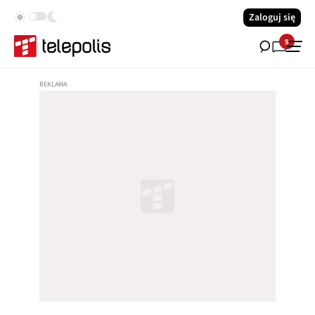
Zaloguj się
9