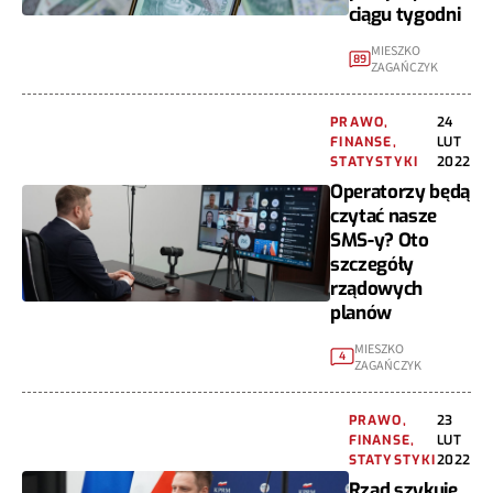
ciągu tygodni
MIESZKO
89
ZAGAŃCZYK
PRAWO,
24
FINANSE,
LUT
STATYSTYKI
2022
Operatorzy będą
czytać nasze
SMS-y? Oto
szczegóły
rządowych
planów
MIESZKO
4
ZAGAŃCZYK
PRAWO,
23
FINANSE,
LUT
STATYSTYKI
2022
Rząd szykuje