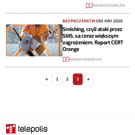
MIESZKO ZAGAŃCZYK
5
BEZPIECZEŃSTWO
03 KWI 2020
Smishing, czyli ataki przez
SMS, są coraz większym
zagrożeniem. Raport CERT
Orange
MIESZKO ZAGAŃCZYK
0
←
1
2
3
→