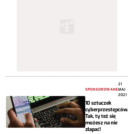
21
SPONSOROWANE
MAJ
2021
10 sztuczek
cyberprzestępców.
Tak, ty też się
możesz na nie
złapać!