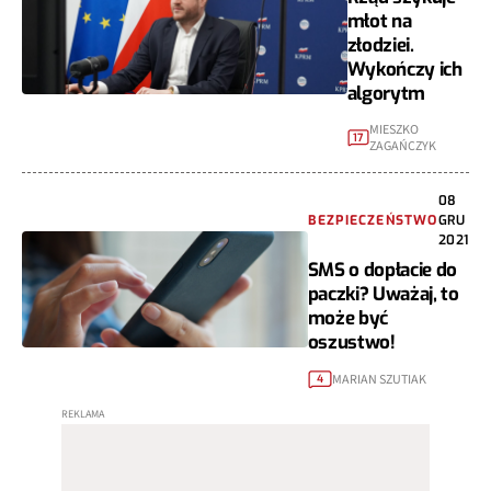
młot na
złodziei.
Wykończy ich
algorytm
MIESZKO
17
ZAGAŃCZYK
08
BEZPIECZEŃSTWO
GRU
2021
SMS o dopłacie do
paczki? Uważaj, to
może być
oszustwo!
MARIAN SZUTIAK
4