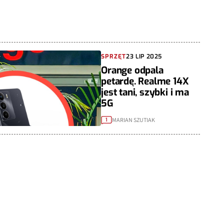
SPRZĘT
23 LIP 2025
Orange odpala
petardę. Realme 14X
jest tani, szybki i ma
5G
MARIAN SZUTIAK
1