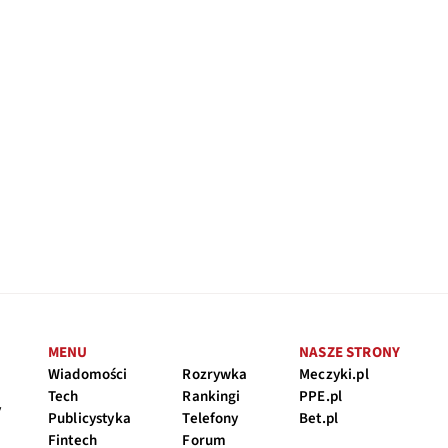
MENU
NASZE STRONY
Wiadomości
Rozrywka
Meczyki.pl
Tech
Rankingi
PPE.pl
y
Publicystyka
Telefony
Bet.pl
Fintech
Forum