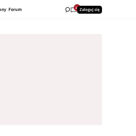
23
ony
Forum
Zaloguj się