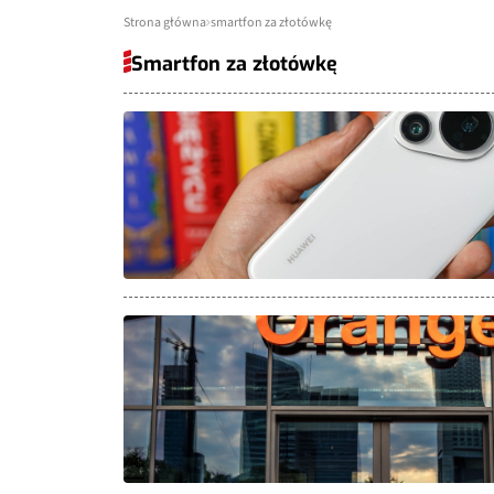
Strona główna
smartfon za złotówkę
Smartfon za złotówkę