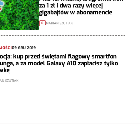
za 1 zł i dwa razy więcej
gigabajtów w abonamencie
MARIAN SZUTIAK
0
MOŚCI
09 GRU 2019
cja: kup przed świętami flagowy smartfon
nga, a za model Galaxy A10 zapłacisz tylko
ówkę
AN SZUTIAK