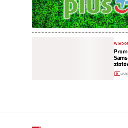
WIADO
Promo
Samsu
złot
MARI
0