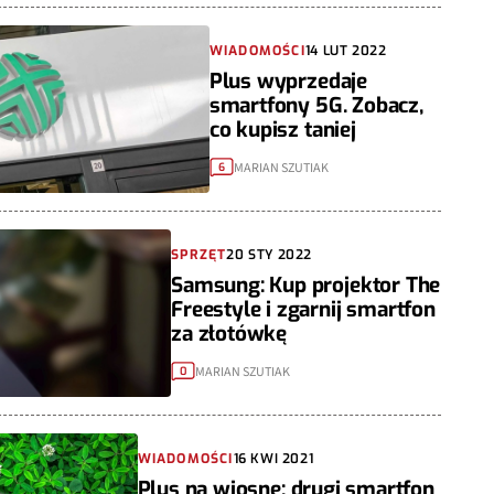
WIADOMOŚCI
14 LUT 2022
Plus wyprzedaje
smartfony 5G. Zobacz,
co kupisz taniej
MARIAN SZUTIAK
6
SPRZĘT
20 STY 2022
Samsung: Kup projektor The
Freestyle i zgarnij smartfon
za złotówkę
MARIAN SZUTIAK
0
WIADOMOŚCI
16 KWI 2021
Plus na wiosnę: drugi smartfon