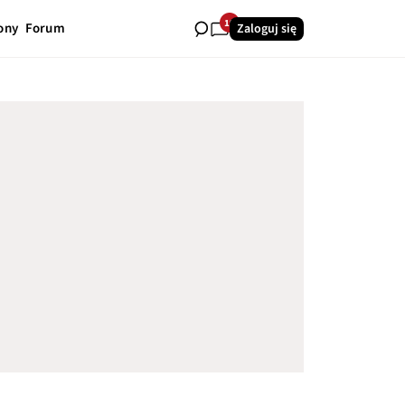
19
ony
Forum
Zaloguj się