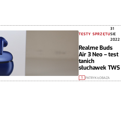
31
TESTY SPRZĘTU
SIE
2022
Realme Buds
Air 3 Neo – test
tanich
słuchawek TWS
PATRYK ŁOBAZA
1