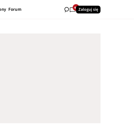
40
ony
Forum
Zaloguj się