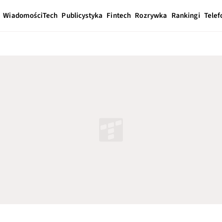
Wiadomości
Tech
Publicystyka
Fintech
Rozrywka
Rankingi
Telef