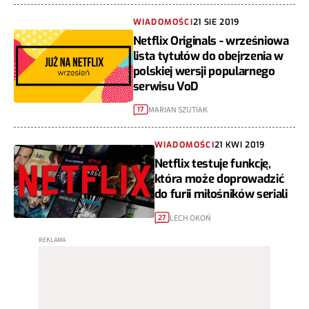
WIADOMOŚCI
21 SIE 2019
Netflix Originals - wrześniowa
lista tytułów do obejrzenia w
polskiej wersji popularnego
serwisu VoD
MARIAN SZUTIAK
17
WIADOMOŚCI
21 KWI 2019
Netflix testuje funkcję,
która może doprowadzić
do furii miłośników seriali
LECH OKOŃ
27