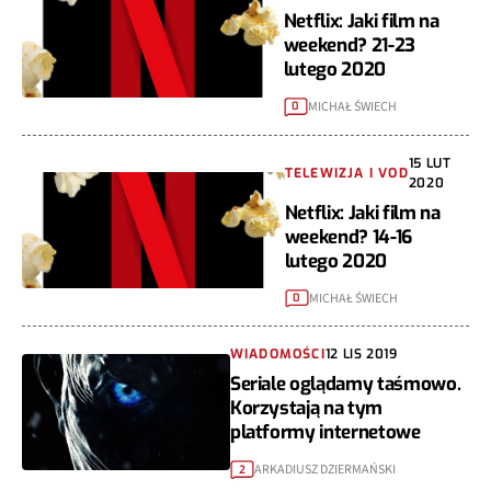
Netflix: Jaki film na
weekend? 21-23
lutego 2020
MICHAŁ ŚWIECH
0
15 LUT
TELEWIZJA I VOD
2020
Netflix: Jaki film na
weekend? 14-16
lutego 2020
MICHAŁ ŚWIECH
0
WIADOMOŚCI
12 LIS 2019
Seriale oglądamy taśmowo.
Korzystają na tym
platformy internetowe
ARKADIUSZ DZIERMAŃSKI
2