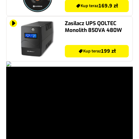
169.9 zł
Kup teraz
Zasilacz UPS QOLTEC
Monolith 850VA 480W
199 zł
Kup teraz