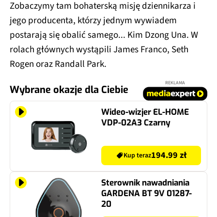
Zobaczymy tam bohaterską misję dziennikarza i
jego producenta, którzy jednym wywiadem
postarają się obalić samego... Kim Dzong Una. W
rolach głównych wystąpili James Franco, Seth
Rogen oraz Randall Park.
REKLAMA
Wybrane okazje dla Ciebie
Wideo-wizjer EL-HOME
VDP-02A3 Czarny
194.99 zł
Kup teraz
Sterownik nawadniania
GARDENA BT 9V 01287-
20