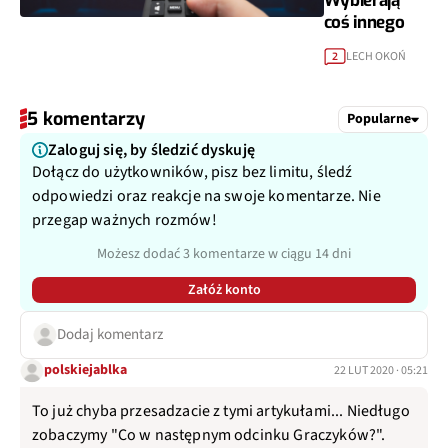
Wybierają
coś innego
LECH OKOŃ
2
5 komentarzy
Popularne
Zaloguj się, by śledzić dyskuję
Dołącz do użytkowników, pisz bez limitu, śledź
odpowiedzi oraz reakcje na swoje komentarze. Nie
przegap ważnych rozmów!
Możesz dodać 3 komentarze w ciągu 14 dni
Załóż konto
Dodaj komentarz
polskiejablka
22 LUT 2020 · 05:21
To już chyba przesadzacie z tymi artykułami... Niedługo
zobaczymy "Co w następnym odcinku Graczyków?".