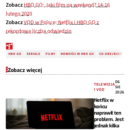
Zobacz
HBO GO: Jaki film na weekend? 14-16
lutego 2020
Zobacz
VOD w Polsce: Netflix i HBO GO z
rekordową liczbą odwiedzin
HBO GO
SERIALE
FILMY
NOWOŚCI W HBO GO
CO OBEJRZEĆ
F
Zobacz więcej
06
TELEWIZJA
SIE
I VOD
2026
Netflix w
końcu
naprawił ten
problem. Jest
jednak kilka