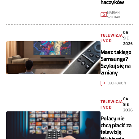
haczyków
MARIAN
0
SZUTIAK
05
TELEWIZJA
SIE
I VOD
2026
Masz takiego
Samsunga?
Szykuj się na
zmiany
LECH OKOŃ
0
04
TELEWIZJA
SIE
I VOD
2026
Polacy nie
chcą płacić za
telewizję.