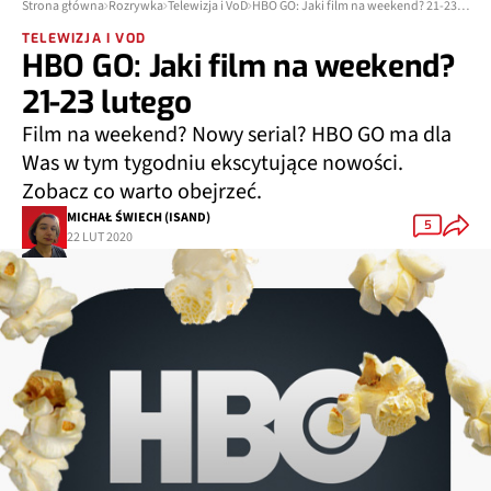
Strona główna
Rozrywka
Telewizja i VoD
HBO GO: Jaki film na weekend? 21-23 lutego
TELEWIZJA I VOD
HBO GO: Jaki film na weekend?
21-23 lutego
Film na weekend? Nowy serial? HBO GO ma dla
Was w tym tygodniu ekscytujące nowości.
Zobacz co warto obejrzeć.
MICHAŁ ŚWIECH (ISAND)
5
22 LUT 2020