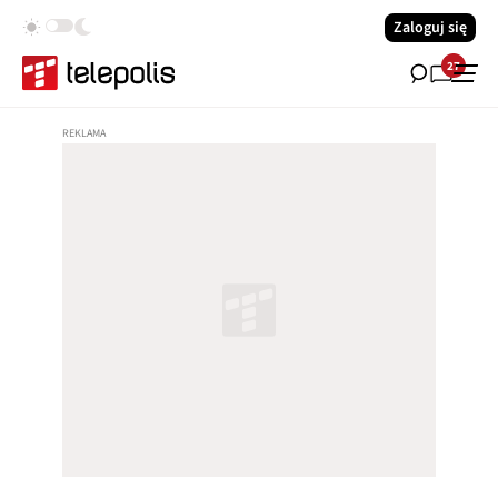
Zaloguj się
27