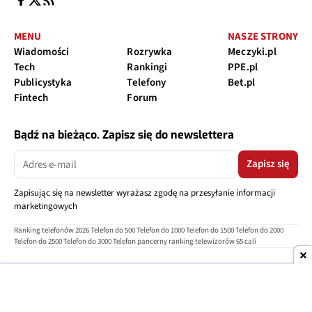
MENU
NASZE STRONY
Wiadomości
Rozrywka
Meczyki.pl
Tech
Rankingi
PPE.pl
Publicystyka
Telefony
Bet.pl
Fintech
Forum
Bądź na bieżąco. Zapisz się do newslettera
Zapisz się
Zapisując się na newsletter wyrażasz zgodę na przesyłanie informacji
marketingowych
Ranking telefonów 2026
Telefon do 500
Telefon do 1000
Telefon do 1500
Telefon do 2000
Telefon do 2500
Telefon do 3000
Telefon pancerny
ranking telewizorów 65 cali
O nas
Reklama
Regulamin
Polityka prywatności
Kontakt
Ustawienia prywatności