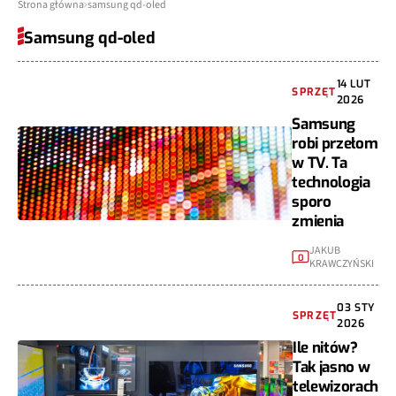
Strona główna
samsung qd-oled
Samsung qd-oled
14 LUT
SPRZĘT
2026
Samsung
robi przełom
w TV. Ta
technologia
sporo
zmienia
JAKUB
0
KRAWCZYŃSKI
03 STY
SPRZĘT
2026
Ile nitów?
Tak jasno w
telewizorach