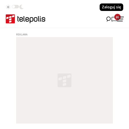
Zaloguj się
20