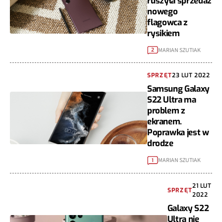
ruszyła sprzedaż
nowego
flagowca z
rysikiem
MARIAN SZUTIAK
2
SPRZĘT
23 LUT 2022
Samsung Galaxy
S22 Ultra ma
problem z
ekranem.
Poprawka jest w
drodze
MARIAN SZUTIAK
1
21 LUT
SPRZĘT
2022
Galaxy S22
Ultra nie