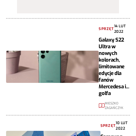
14 LUT
SPRZĘT
2022
Galaxy S22
Ultra w
nowych
kolorach,
limitowane
edycje dla
fanów
Mercedesa i...
golfa
MIESZKO
2
ZAGAŃCZYK
10 LUT
SPRZĘT
2022