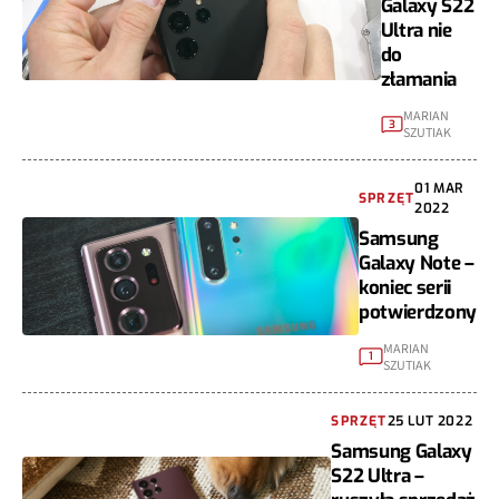
Galaxy S22
Ultra nie
do
złamania
MARIAN
3
SZUTIAK
01 MAR
SPRZĘT
2022
Samsung
Galaxy Note –
koniec serii
potwierdzony
MARIAN
1
SZUTIAK
SPRZĘT
25 LUT 2022
Samsung Galaxy
S22 Ultra –