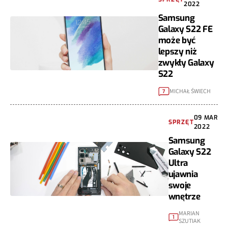
2022
Samsung
Galaxy S22 FE
może być
lepszy niż
zwykły Galaxy
S22
MICHAŁ ŚWIECH
7
09 MAR
SPRZĘT
2022
Samsung
Galaxy S22
Ultra
ujawnia
swoje
wnętrze
MARIAN
1
SZUTIAK