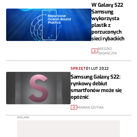
W Galaxy S22
Samsung
wykorzysta
plastik z
porzuconych
sieci rybackich
MIESZKO
2
ZAGAŃCZYK
SPRZĘT
01 LUT 2022
Samsung Galaxy S22:
rynkowy debiut
smartfonów może się
opóźnić
MARIAN SZUTIAK
2