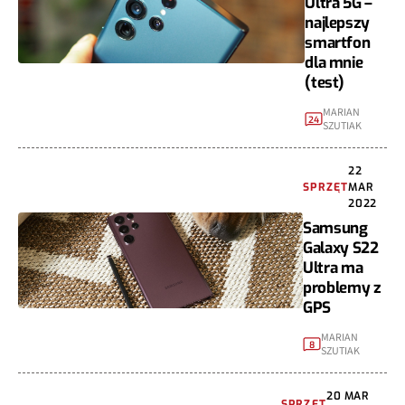
Ultra 5G –
najlepszy
smartfon
dla mnie
(test)
MARIAN
24
SZUTIAK
22
SPRZĘT
MAR
2022
Samsung
Galaxy S22
Ultra ma
problemy z
GPS
MARIAN
8
SZUTIAK
20 MAR
SPRZĘT