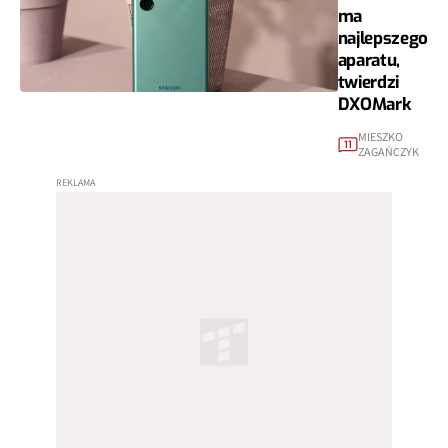
ma
najlepszego
aparatu,
twierdzi
DXOMark
MIESZKO
11
ZAGAŃCZYK