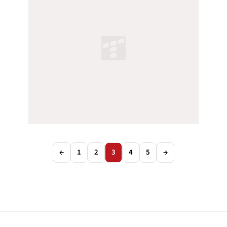
←
1
2
3
4
5
→