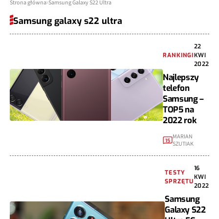
Strona główna
Samsung Galaxy S22 Ultra
Samsung galaxy s22 ultra
22
RANKINGI
KWI
2022
Najlepszy
telefon
Samsung –
TOP5 na
2022 rok
MARIAN
15
SZUTIAK
16
TESTY
KWI
SPRZĘTU
2022
Samsung
Galaxy S22