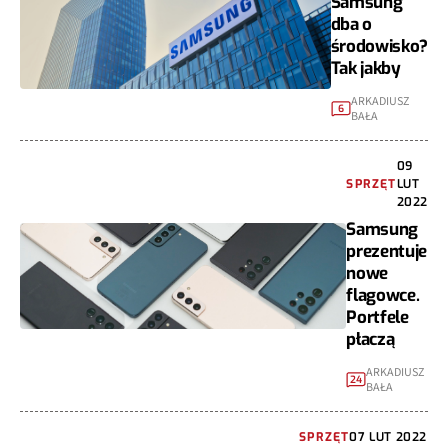
Samsung
dba o
środowisko?
Tak jakby
ARKADIUSZ
6
BAŁA
09
SPRZĘT
LUT
2022
Samsung
prezentuje
nowe
flagowce.
Portfele
płaczą
ARKADIUSZ
24
BAŁA
SPRZĘT
07 LUT 2022