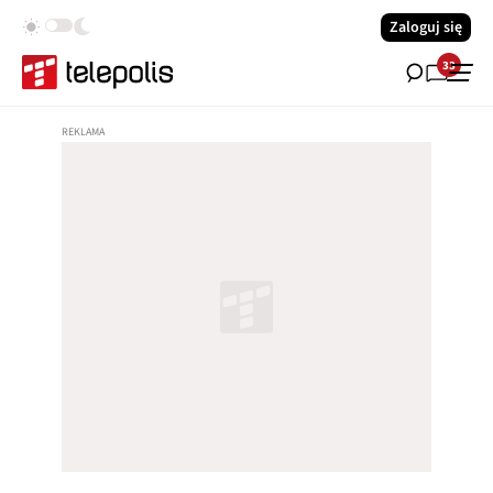
Zaloguj się
33