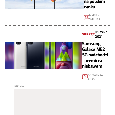
na polskim
rynku
MARIAN
15
SZUTIAK
09 WRZ
SPRZĘT
2021
Samsung
Galaxy M52
5G nadchodzi
- premiera
niebawem
ARKADIUSZ
3
BAŁA