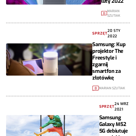
luty 2022
MARIAN
11
SZUTIAK
20 STY
SPRZĘT
2022
Samsung: Kup
projektor The
Freestyle i
zgarnij
smartfon za
złotówkę
MARIAN SZUTIAK
0
24 WRZ
SPRZĘT
2021
Samsung
Galaxy M52
5G debiutuje