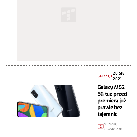
20 SIE
SPRZĘT
2021
Galaxy M52
5G tuż przed
premierą już
prawie bez
tajemnic
MIESZKO
2
ZAGAŃCZYK