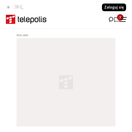
Zaloguj się
7