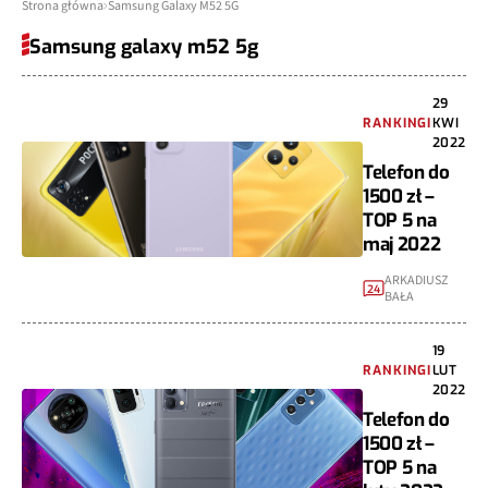
Strona główna
Samsung Galaxy M52 5G
Samsung galaxy m52 5g
29
RANKINGI
KWI
2022
Telefon do
1500 zł –
TOP 5 na
maj 2022
ARKADIUSZ
24
BAŁA
19
RANKINGI
LUT
2022
Telefon do
1500 zł –
TOP 5 na