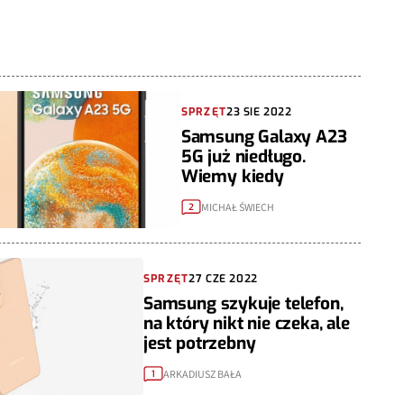
SPRZĘT
23 SIE 2022
Samsung Galaxy A23
5G już niedługo.
Wiemy kiedy
MICHAŁ ŚWIECH
2
SPRZĘT
27 CZE 2022
Samsung szykuje telefon,
na który nikt nie czeka, ale
jest potrzebny
ARKADIUSZ BAŁA
1