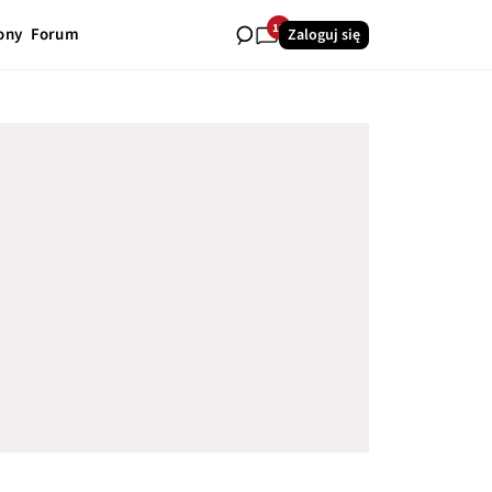
13
ony
Forum
Zaloguj się