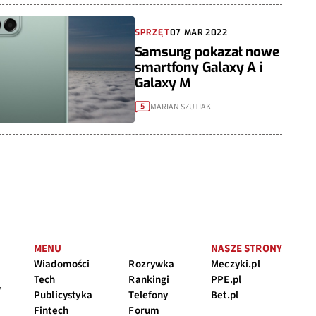
SPRZĘT
07 MAR 2022
Samsung pokazał nowe
smartfony Galaxy A i
Galaxy M
MARIAN SZUTIAK
5
MENU
NASZE STRONY
Wiadomości
Rozrywka
Meczyki.pl
Tech
Rankingi
PPE.pl
y
Publicystyka
Telefony
Bet.pl
Fintech
Forum