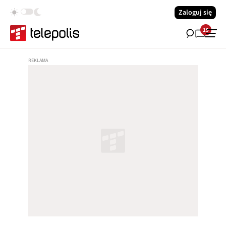
Zaloguj się
19