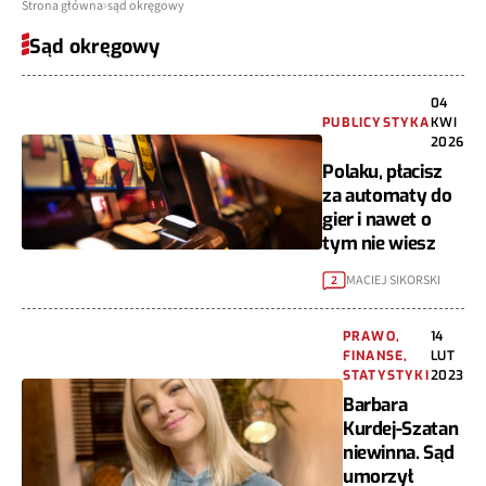
Strona główna
sąd okręgowy
Sąd okręgowy
04
PUBLICYSTYKA
KWI
2026
Polaku, płacisz
za automaty do
gier i nawet o
tym nie wiesz
MACIEJ SIKORSKI
2
PRAWO,
14
FINANSE,
LUT
STATYSTYKI
2023
Barbara
Kurdej-Szatan
niewinna. Sąd
umorzył