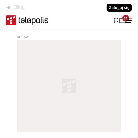
Zaloguj się
32