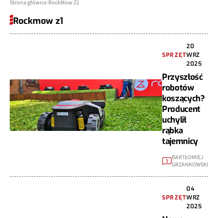
Strona główna
RockMow Z1
Rockmow z1
20
SPRZĘT
WRZ
2025
Przyszłość
robotów
koszących?
Producent
uchylił
rąbka
tajemnicy
BARTŁOMIEJ
1
GRZANKOWSKI
04
SPRZĘT
WRZ
2025