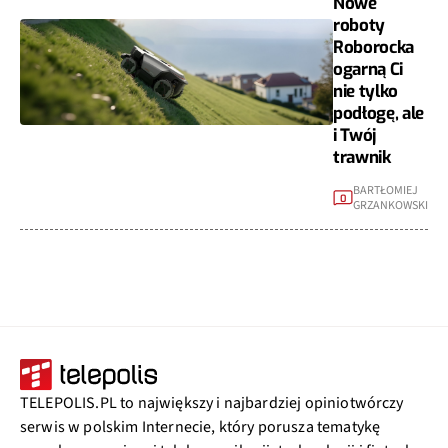
Nowe
roboty
Roborocka
ogarną Ci
nie tylko
podłogę, ale
i Twój
trawnik
BARTŁOMIEJ
0
GRZANKOWSKI
TELEPOLIS.PL to największy i najbardziej opiniotwórczy
serwis w polskim Internecie, który porusza tematykę