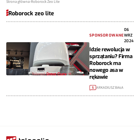
Strona główna
Roborock Zeo Lite
Roborock zeo lite
06
SPONSOROWANE
WRZ
2024
Idzie rewolucja w
sprzątaniu? Firma
Roborock ma
nowego asa w
rękawie
ARKADIUSZ BAŁA
5