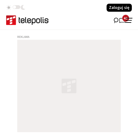
Zaloguj się
43