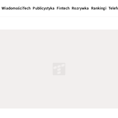
Wiadomości
Tech
Publicystyka
Fintech
Rozrywka
Rankingi
Telef