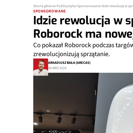
Strona główna
Publicystyka
Sponsorowane
Idzie rewolucja w s
SPONSOROWANE
Idzie rewolucja w 
Roborock ma nowe
Co pokazał Roborock podczas targów
zrewolucjonizują sprzątanie.
ARKADIUSZ BAŁA (ARECAS)
06 WRZ 2024