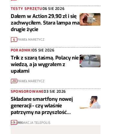
TESTY SPRZĘTU
06 SIE 2026
Dałem w Action 29,90 zł i się
zachwyciłem. Stara lampa ma
drugie życie
PAWEŁ MARETYCZ
6
PORADNIKI
05 SIE 2026
Trik z szarą taśmą. Polacy nie
wiedzą, a ja wygrałem z
upałami
PAWEŁ MARETYCZ
20
SPONSOROWANE
03 SIE 2026
Składane smartfony nowej
generacji - czy właśnie
patrzymy na przyszłość
urządzeń mobilnych?
REDAKCJA TELEPOLIS
1