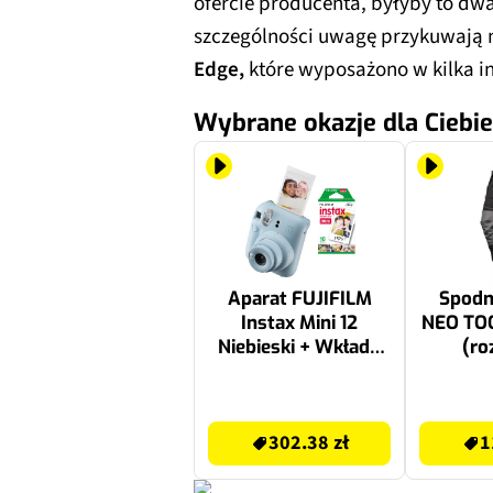
ofercie producenta, byłyby to dwa
szczególności uwagę przykuwają
Edge,
które wyposażono w kilka in
Wybrane okazje dla Ciebie
Aparat FUJIFILM
Spodn
Instax Mini 12
NEO TOO
Niebieski + Wkłady
(ro
do aparatu FUJIFILM
Instax Mini Glossy 10
302.38 zł
119.99 zł
arkuszy
302.38 zł
1