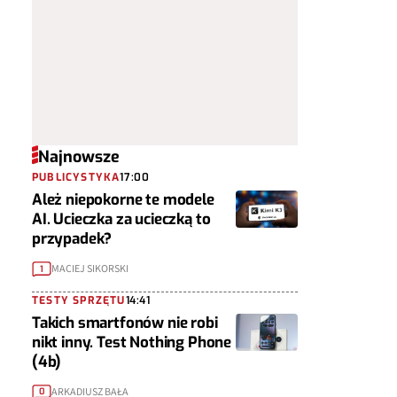
Najnowsze
PUBLICYSTYKA
17:00
Ależ niepokorne te modele
AI. Ucieczka za ucieczką to
przypadek?
MACIEJ SIKORSKI
1
TESTY SPRZĘTU
14:41
Takich smartfonów nie robi
nikt inny. Test Nothing Phone
(4b)
ARKADIUSZ BAŁA
0