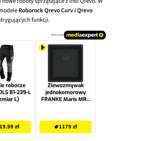
 nowe roboty sprzątające z linii Qrevo. W
 modele
Roborock Qrevo Curv i Qrevo
trygujących funkcji.
REKLAMA
ie robocze
Zlewozmywak
LS 81-239-L
jednokomorowy
zmiar L)
FRANKE Maris MRG
110-37 125.0697.760
Czarny mat
1179 zł
40.3x43.3
19.99 zł
1179 zł