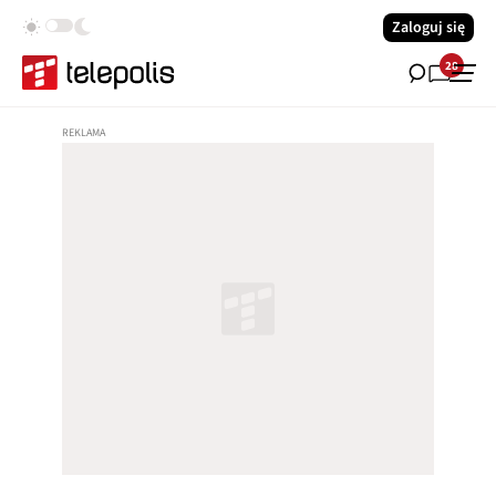
Zaloguj się
28