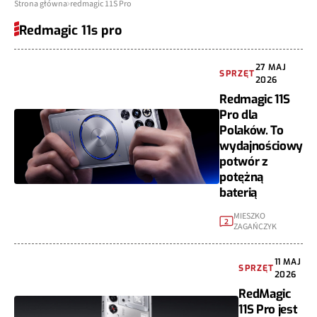
Strona główna
redmagic 11S Pro
Redmagic 11s pro
27 MAJ
SPRZĘT
2026
Redmagic 11S
Pro dla
Polaków. To
wydajnościowy
potwór z
potężną
baterią
MIESZKO
2
ZAGAŃCZYK
11 MAJ
SPRZĘT
2026
RedMagic
11S Pro jest