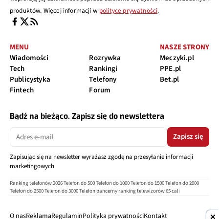
produktów. Więcej informacji w
polityce prywatności
.
MENU
NASZE STRONY
Wiadomości
Rozrywka
Meczyki.pl
Tech
Rankingi
PPE.pl
Publicystyka
Telefony
Bet.pl
Fintech
Forum
Bądź na bieżąco. Zapisz się do newslettera
Zapisz się
Zapisując się na newsletter wyrażasz zgodę na przesyłanie informacji
marketingowych
Ranking telefonów 2026
Telefon do 500
Telefon do 1000
Telefon do 1500
Telefon do 2000
Telefon do 2500
Telefon do 3000
Telefon pancerny
ranking telewizorów 65 cali
O nas
Reklama
Regulamin
Polityka prywatności
Kontakt