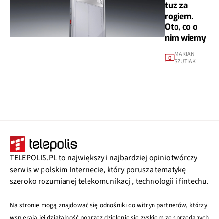
tuż za
rogiem.
Oto, co o
nim wiemy
MARIAN
0
SZUTIAK
TELEPOLIS.PL to największy i najbardziej opiniotwórczy
serwis w polskim Internecie, który porusza tematykę
szeroko rozumianej telekomunikacji, technologii i fintechu.
Na stronie mogą znajdować się odnośniki do witryn partnerów, którzy
wspierają jej działalność poprzez dzielenie się zyskiem ze sprzedanych